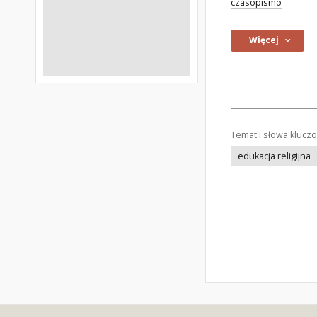
czasopismo
Więcej
Temat i słowa klucz
edukacja religijna