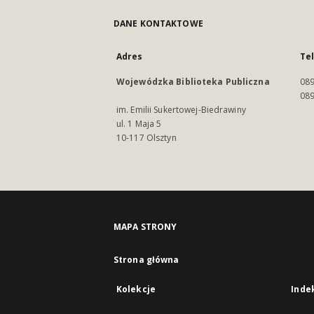
DANE KONTAKTOWE
Adres
Te
Wojewódzka Biblioteka Publiczna
089
089
im. Emilii Sukertowej-Biedrawiny
ul. 1 Maja 5
10-117 Olsztyn
MAPA STRONY
Strona główna
Kolekcje
Inde