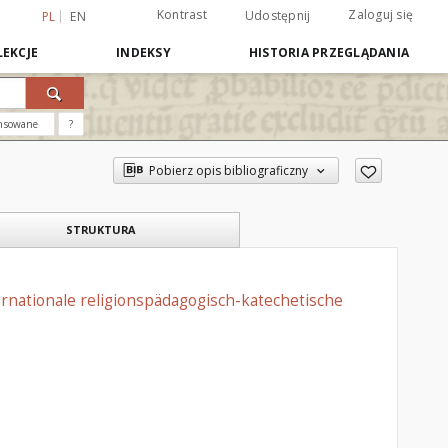
Kontrast
Zaloguj się
Udostępnij
PL
EN
EKCJE
INDEKSY
HISTORIA PRZEGLĄDANIA
nsowane
?
Pobierz opis bibliograficzny
STRUKTURA
ernationale religionspädagogisch-katechetische