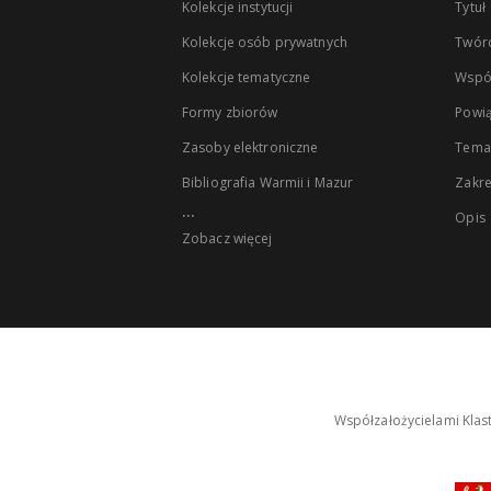
Kolekcje instytucji
Tytuł
Kolekcje osób prywatnych
Twór
Kolekcje tematyczne
Wspó
Formy zbiorów
Powią
Zasoby elektroniczne
Tema
Bibliografia Warmii i Mazur
Zakr
...
Opis
Zobacz więcej
Współzałożycielami Klas