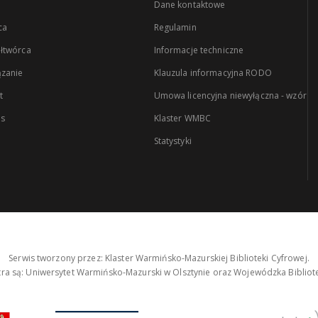
Dane kontaktowe
ca
Regulamin
łtwórca
Informacje techniczne
zanie
Klauzula informacyjna RODO
t
Umowa licencyjna niewyłączna - wzór
es
Klaster WMBC
Statystyki
Serwis tworzony przez: Klaster Warmińsko-Mazurskiej Biblioteki Cyfrowej.
tra są: Uniwersytet Warmińsko-Mazurski w Olsztynie oraz Wojewódzka Bibliote