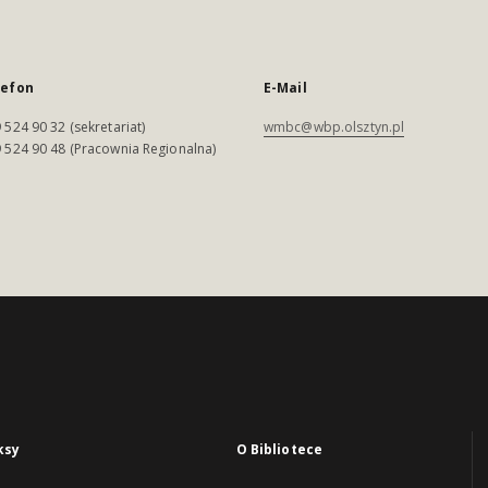
lefon
E-Mail
 524 90 32 (sekretariat)
wmbc@wbp.olsztyn.pl
 524 90 48 (Pracownia Regionalna)
ksy
O Bibliotece