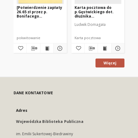
[Potwierdzenie zapłaty
Karta pocztowa do
Po
26.65 zł przez p.
p.Gęstwickiego dot.
Wa
Bonifacego
dłużnika
do
Gęstwickiego]
Zakrzewskiego
ko
Ludwik Domagała
Eug
pokwitowanie
Karta pocztowa
po
Więcej
DANE KONTAKTOWE
Adres
Wojewódzka Biblioteka Publiczna
im. Emilii Sukertowej-Biedrawiny