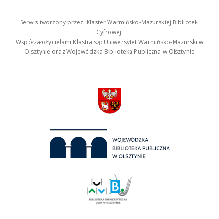
Serwis tworzony przez: Klaster Warmińsko-Mazurskiej Biblioteki
Cyfrowej.
Współzałożycielami Klastra są: Uniwersytet Warmińsko-Mazurski w
Olsztynie oraz Wojewódzka Biblioteka Publiczna w Olsztynie