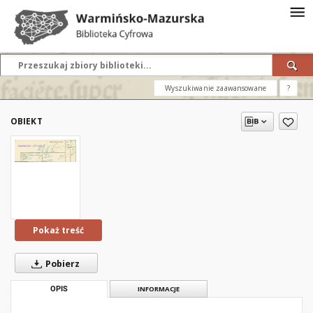
Wyszukiwanie zaawansowane
?
OBIEKT
Pokaż treść
Pobierz
OPIS
INFORMACJE