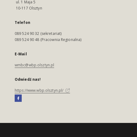
ul. 1 Maja 5
10-117 Olsztyn
Telefon
089 524 90 32 (sekretariat)
089 524 90 48 (Pracownia Regionalna)
E-Mail
wmbc@wbp.olsztyn.pl
Odwiedź nas!
https://www.wbp.olsztyn.pl/