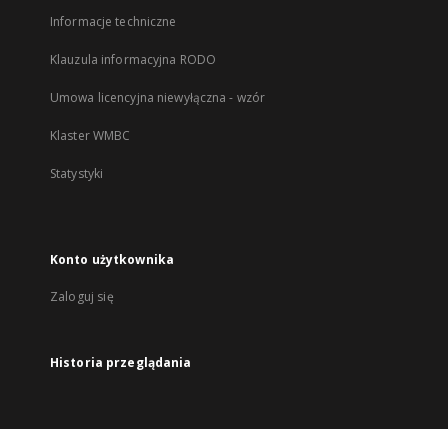
Informacje techniczne
Klauzula informacyjna RODO
Umowa licencyjna niewyłączna - wzór
Klaster WMBC
Statystyki
Konto użytkownika
Zaloguj się
Historia przeglądania