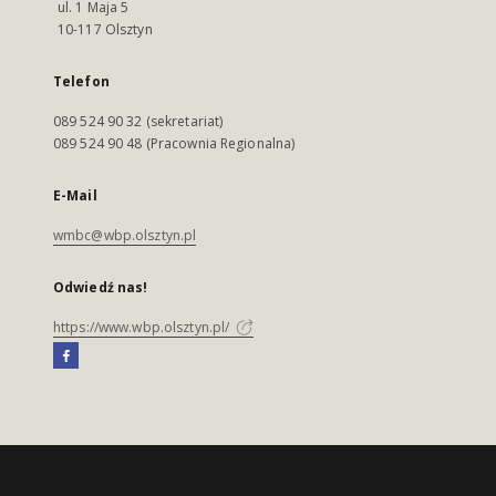
ul. 1 Maja 5
10-117 Olsztyn
Telefon
089 524 90 32 (sekretariat)
089 524 90 48 (Pracownia Regionalna)
E-Mail
wmbc@wbp.olsztyn.pl
Odwiedź nas!
https://www.wbp.olsztyn.pl/