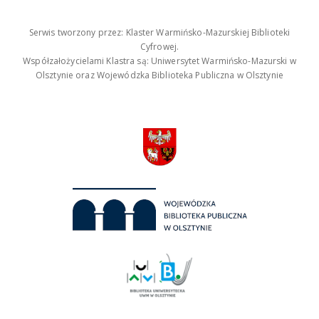
Serwis tworzony przez: Klaster Warmińsko-Mazurskiej Biblioteki
Cyfrowej.
Współzałożycielami Klastra są: Uniwersytet Warmińsko-Mazurski w
Olsztynie oraz Wojewódzka Biblioteka Publiczna w Olsztynie