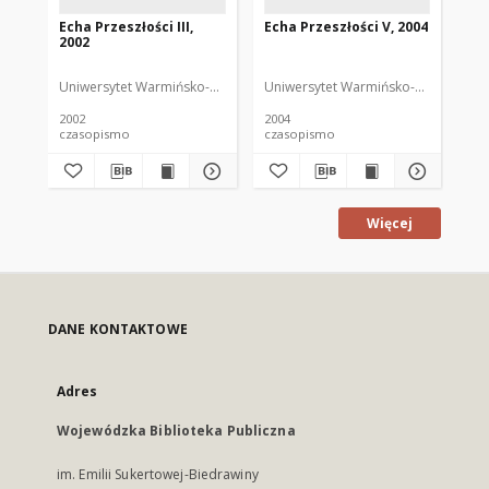
Echa Przeszłości III,
Echa Przeszłości V, 2004
Ech
2002
20
Uniwersytet Warmińsko-Mazurski
Uniwersytet Warmińsko-Mazurski
Uni
2002
2004
200
czasopismo
czasopismo
cz
Więcej
DANE KONTAKTOWE
Adres
Wojewódzka Biblioteka Publiczna
im. Emilii Sukertowej-Biedrawiny