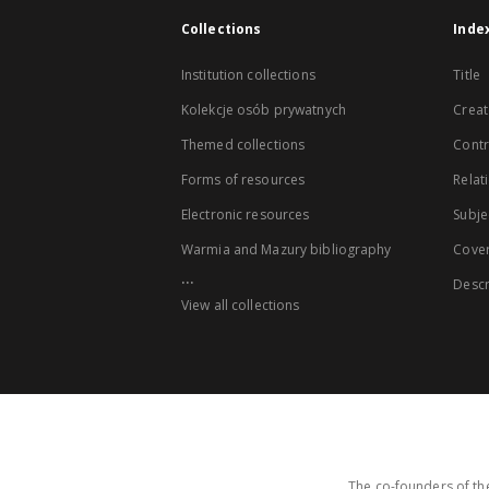
Collections
Inde
Institution collections
Title
Kolekcje osób prywatnych
Creat
Themed collections
Contr
Forms of resources
Relat
Electronic resources
Subje
Warmia and Mazury bibliography
Cove
...
Descr
View all collections
The co-founders of the