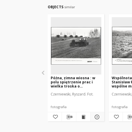
OBJECTS
similar
Późna, zimna wiosna : w
Wspólnota:
polu spiętrzenie prac i
Stanisław 
wielka troska o
wspólne m
tegoroczne plony
wzjaemnie
Czerniewski, Ryszard. Fot.
Czerniewski,
sobie w p
[...]
fotografia
fotografia