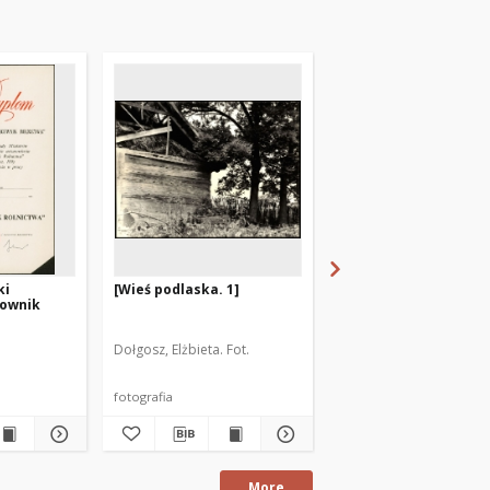
ki
[Wieś podlaska. 1]
[Spółdzielnia Produk
cownik
Kozłowo 1950]
Dołgosz, Elżbieta. Fot.
Autor fotografii nieznan
fotografia
fotografia
More