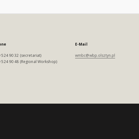
one
E-Mail
 524 90 32 (secretariat)
wmbc@wbp.olsztyn.pl
 524 90 48 (Regional Workshop)