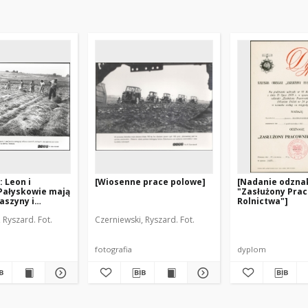
 Leon i
[Wiosenne prace polowe]
[Nadanie odzna
Pałyskowie mają
"Zasłużony Pra
aszyny i
Rolnictwa"]
 pomagają
 Ryszard. Fot.
Czerniewski, Ryszard. Fot.
racach polowych
fotografia
dyplom