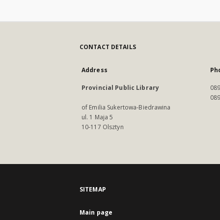
CONTACT DETAILS
Address
Ph
Provincial Public Library
089
089
of Emilia Sukertowa-Biedrawina
ul. 1 Maja 5
10-117 Olsztyn
SITEMAP
Main page