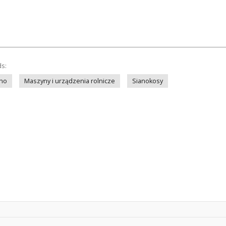
ds:
ano
Maszyny i urządzenia rolnicze
Sianokosy