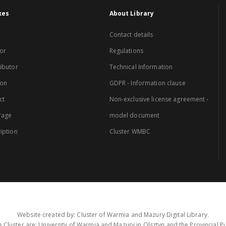
xes
About Library
Contact details
or
Regulations
ibutor
Technical Information
ion
GDPR - Information clause
ct
Non-exclusive license agreement -
rage
model document
iption
Cluster WMBC
Website created by: Cluster of Warmia and Mazury Digital Library.
 Cluster are: University of Warmia and Mazury in Olsztyn and the Provincial Pub