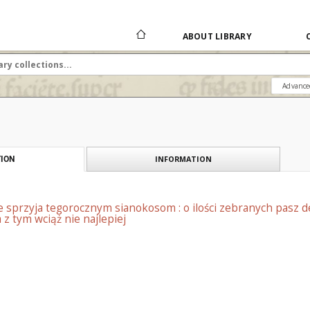
ABOUT LIBRARY
Advance
INFORMATION
ION
 sprzyja tegorocznym sianokosom : o ilości zebranych pasz d
 z tym wciąż nie najlepiej