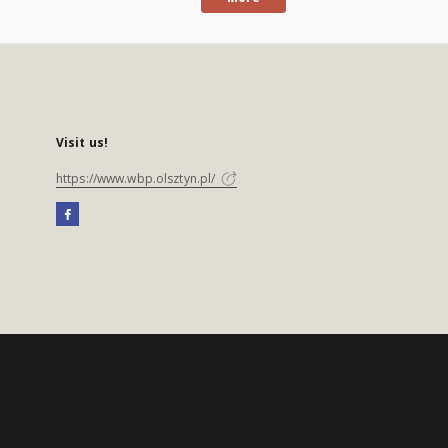
Visit us!
https://www.wbp.olsztyn.pl/