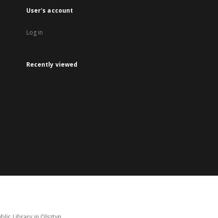
User's account
Log in
Recently viewed
lic Library in Olsztyn.