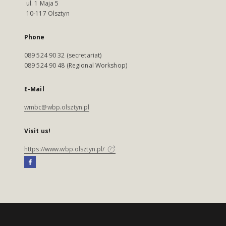
ul. 1 Maja 5
10-117 Olsztyn
Phone
089 524 90 32 (secretariat)
089 524 90 48 (Regional Workshop)
E-Mail
wmbc@wbp.olsztyn.pl
Visit us!
https://www.wbp.olsztyn.pl/