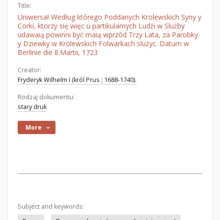
Title:
Uniwersał Według którego Poddanych Krolewskich Syny y
Corki, ktorzy się więc u partikularnych Ludźi w Slużby
udawaią powinni być maią wprzód Trzy Lata, za Parobky
y Dziewky w Krolewskich Folwarkach slużyc. Datum w
Berlinie die 8.Martii, 1723
Creator:
Fryderyk Wilhelm I (król Prus ; 1688-1740).
Rodzaj dokumentu:
stary druk
More
Subject and keywords: