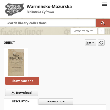
Advanced search
?
OBJECT
Show content
Download
DESCRIPTION
INFORMATION