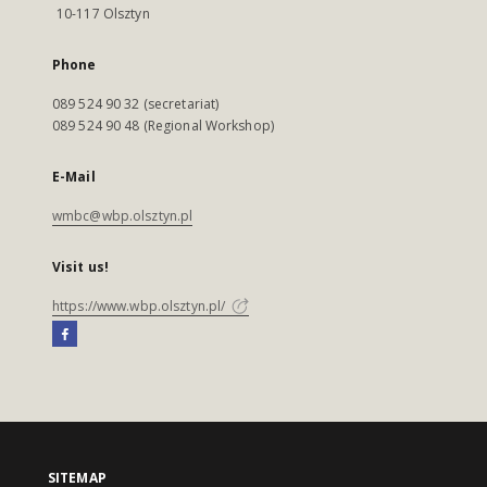
10-117 Olsztyn
Phone
089 524 90 32 (secretariat)
089 524 90 48 (Regional Workshop)
E-Mail
wmbc@wbp.olsztyn.pl
Visit us!
https://www.wbp.olsztyn.pl/
SITEMAP