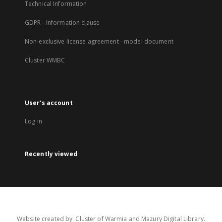
Technical Information
GDPR - Information clause
Non-exclusive license agreement - model document
Cluster WMBC
User's account
Log in
Recently viewed
Website created by: Cluster of Warmia and Mazury Digital Library.