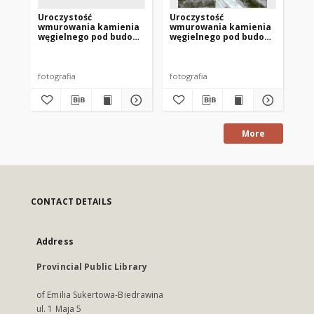
Uroczystość
Uroczystość
Ur
wmurowania kamienia
wmurowania kamienia
wm
węgielnego pod budowę
węgielnego pod budowę
wę
biblioteki publicznej w
biblioteki publicznej w
bib
Nowym Mieście
Nowym Mieście
No
Lubawskim 3
Lubawskim 2
Lu
fotografia
fotografia
fot
More
CONTACT DETAILS
Address
Provincial Public Library
of Emilia Sukertowa-Biedrawina
ul. 1 Maja 5