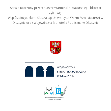
Serwis tworzony przez: Klaster Warmińsko-Mazurskiej Biblioteki
Cyfrowej.
Współzałożycielami Klastra są: Uniwersytet Warmińsko-Mazurski w
Olsztynie oraz Wojewódzka Biblioteka Publiczna w Olsztynie