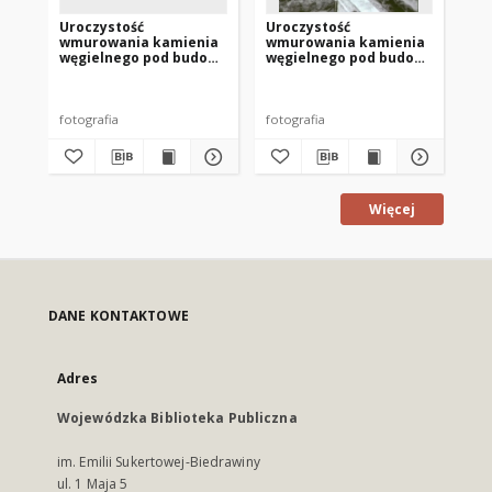
Uroczystość
Uroczystość
Ur
wmurowania kamienia
wmurowania kamienia
wm
węgielnego pod budowę
węgielnego pod budowę
wę
biblioteki publicznej w
biblioteki publicznej w
bib
Nowym Mieście
Nowym Mieście
No
Lubawskim 3
Lubawskim 2
Lu
fotografia
fotografia
fot
Więcej
DANE KONTAKTOWE
Adres
Wojewódzka Biblioteka Publiczna
im. Emilii Sukertowej-Biedrawiny
ul. 1 Maja 5