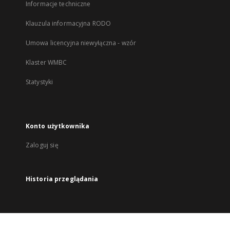
Informacje techniczne
Klauzula informacyjna RODO
Umowa licencyjna niewyłączna - wzór
Klaster WMBC
Statystyki
Konto użytkownika
Zaloguj się
Historia przeglądania