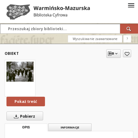
Wyszukiwanie zaawansowane
?
OBIEKT
Pokaż treść
Pobierz
OPIS
INFORMACJE