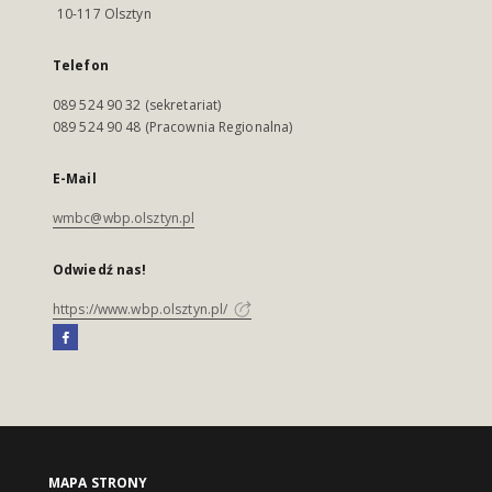
10-117 Olsztyn
Telefon
089 524 90 32 (sekretariat)
089 524 90 48 (Pracownia Regionalna)
E-Mail
wmbc@wbp.olsztyn.pl
Odwiedź nas!
https://www.wbp.olsztyn.pl/
MAPA STRONY