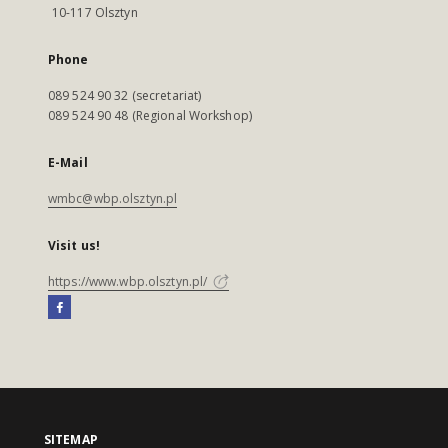
10-117 Olsztyn
Phone
089 524 90 32 (secretariat)
089 524 90 48 (Regional Workshop)
E-Mail
wmbc@wbp.olsztyn.pl
Visit us!
https://www.wbp.olsztyn.pl/
SITEMAP