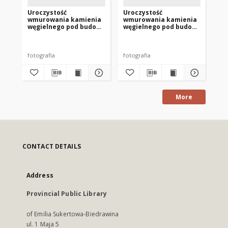
Uroczystość
Uroczystość
Ur
wmurowania kamienia
wmurowania kamienia
wm
węgielnego pod budowę
węgielnego pod budowę
wę
biblioteki publicznej w
biblioteki publicznej w
bib
Nowym Mieście
Nowym Mieście
No
Lubawskim 3
Lubawskim
Lu
fotografia
fotografia
fot
More
CONTACT DETAILS
Address
Provincial Public Library
of Emilia Sukertowa-Biedrawina
ul. 1 Maja 5