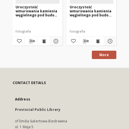
Uroczystość
Uroczystość
Ur
wmurowania kamienia
wmurowania kamienia
wm
węgielnego pod budowę
węgielnego pod budowę
wę
biblioteki publicznej w
biblioteki publicznej w
bib
Nowym Mieście
Nowym Mieście
No
Lubawskim 3
Lubawskim
Lu
fotografia
fotografia
fot
More
CONTACT DETAILS
Address
Provincial Public Library
of Emilia Sukertowa-Biedrawina
ul. 1 Maja 5