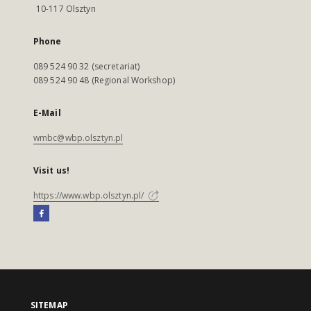
10-117 Olsztyn
Phone
089 524 90 32 (secretariat)
089 524 90 48 (Regional Workshop)
E-Mail
wmbc@wbp.olsztyn.pl
Visit us!
https://www.wbp.olsztyn.pl/
SITEMAP