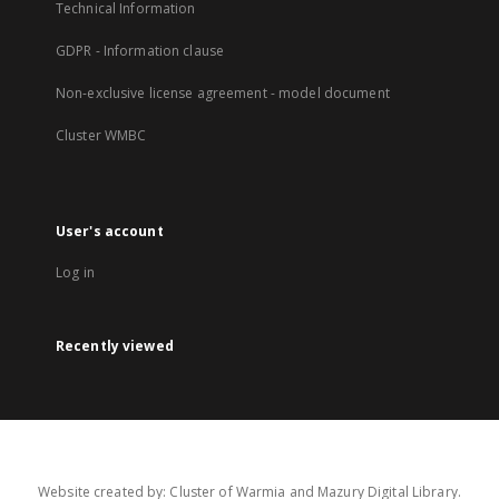
Technical Information
GDPR - Information clause
Non-exclusive license agreement - model document
Cluster WMBC
User's account
Log in
Recently viewed
Website created by: Cluster of Warmia and Mazury Digital Library.