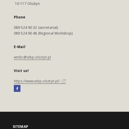
10-117 Olsztyn
Phone
089 524 90 32 (secretariat)
089 524 90 48 (Regional Workshop)
E-Mail
wmbc@wbp.olsztyn.pl
Visit us!
https://www.wbp.olsztyn.pl/
SITEMAP