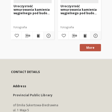
Uroczystość
Uroczystość
Ur
wmurowania kamienia
wmurowania kamienia
wm
węgielnego pod budowę
węgielnego pod budowę
wę
biblioteki publicznej w
biblioteki publicznej w
bib
Nowym Mieście
Nowym Mieście
No
Lubawskim 3
Lubawskim
Lu
fotografia
fotografia
fot
More
CONTACT DETAILS
Address
Provincial Public Library
of Emilia Sukertowa-Biedrawina
ul. 1 Maja 5