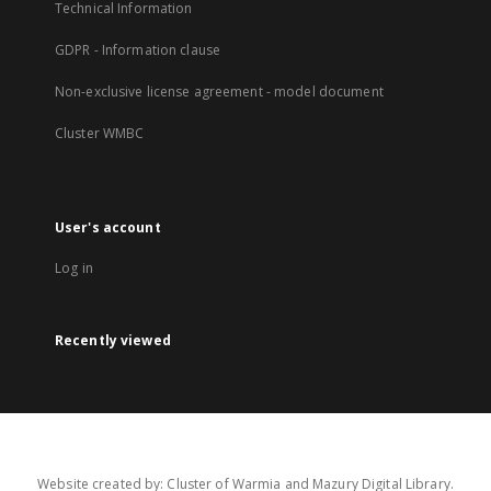
Technical Information
GDPR - Information clause
Non-exclusive license agreement - model document
Cluster WMBC
User's account
Log in
Recently viewed
Website created by: Cluster of Warmia and Mazury Digital Library.