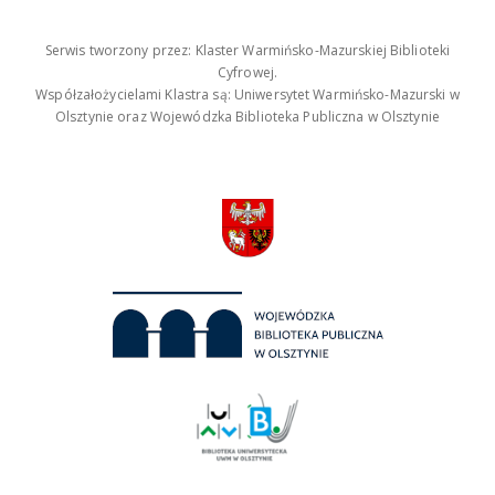
Serwis tworzony przez: Klaster Warmińsko-Mazurskiej Biblioteki
Cyfrowej.
Współzałożycielami Klastra są: Uniwersytet Warmińsko-Mazurski w
Olsztynie oraz Wojewódzka Biblioteka Publiczna w Olsztynie