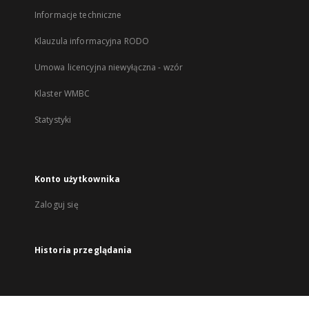
Informacje techniczne
Klauzula informacyjna RODO
Umowa licencyjna niewyłączna - wzór
Klaster WMBC
Statystyki
Konto użytkownika
Zaloguj się
Historia przeglądania