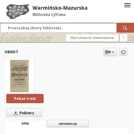
Wyszukiwanie zaawansowane
?
OBIEKT
Pokaż treść
Pobierz
OPIS
INFORMACJE