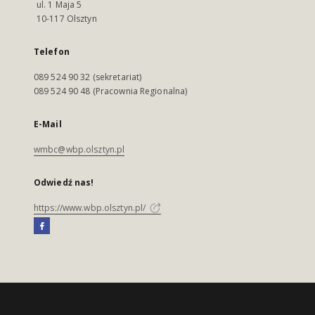
ul. 1 Maja 5
10-117 Olsztyn
Telefon
089 524 90 32 (sekretariat)
089 524 90 48 (Pracownia Regionalna)
E-Mail
wmbc@wbp.olsztyn.pl
Odwiedź nas!
https://www.wbp.olsztyn.pl/