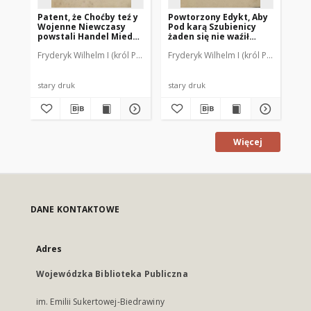
Patent, że Choćby teź y
Powtorzony Edykt, Aby
Pa
Wojenne Niewczasy
Pod karą Szubienicy
Kr
powstali Handel Miedzy
żaden się nie waźił
or
Krolestwem Pruskim y
Cudzoziemską Sól
ni
Fryderyk Wilhelm I (król Prus ; 1688-1740).
Fryderyk Wilhelm I (król Prus ; 1688-
Reusner, Johann Friedrich (
Fry
Cudzym Narodem
Zażywać. Datowany w
Ow
Jednakźe Przez poł
Berlinie dnia 14.
Sk
Roka ma być wolny.
Decembr. 1728
Ow
Datowany w Krolewcu
wy
stary druk
stary druk
sta
dnia 23. Maja 1725
Ber
Kw
Więcej
DANE KONTAKTOWE
Adres
Wojewódzka Biblioteka Publiczna
im. Emilii Sukertowej-Biedrawiny