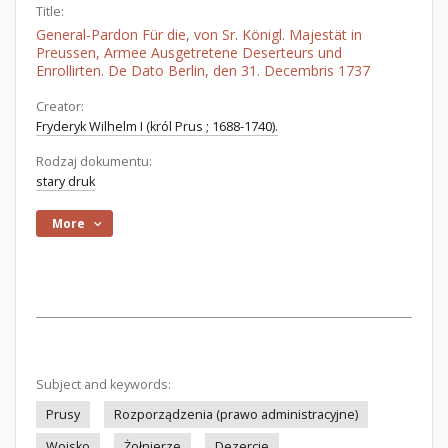
Title:
General-Pardon Für die, von Sr. Königl. Majestät in
Preussen, Armee Ausgetretene Deserteurs und
Enrollirten. De Dato Berlin, den 31. Decembris 1737
Creator:
Fryderyk Wilhelm I (król Prus ; 1688-1740).
Rodzaj dokumentu:
stary druk
More
Subject and keywords:
Prusy
Rozporządzenia (prawo administracyjne)
Wojsko
Żołnierze
Dezercje