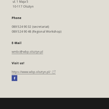
ul. 1 Maja 5
10-117 Olsztyn
Phone
089 524 90 32 (secretariat)
089 524 90 48 (Regional Workshop)
E-Mail
wmbc@wbp.olsztyn.pl
Visit us!
https://www.wbp.olsztyn.pl/