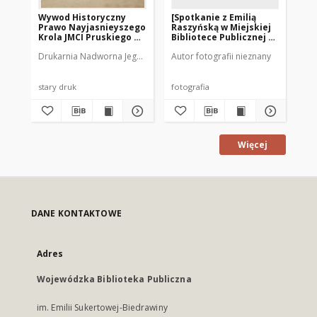
Wywod Historyczny
[Spotkanie z Emilią
[H
Prawo Nayjasnieyszego
Raszyńską w Miejskiej
19
Krola JMCI Pruskiego Do
Bibliotece Publicznej w
Pomerellii, Trzech
Szczytnie]
Drukarnia Nadworna Jego Królewskiej Mości (Warszawa). Druk.
Autor fotografii nieznany
Aut
Powiatow Wielko-
Polskich Y Pruss
Polskich Roztrząsaiący
Oraz Odpowiedz Na
stary druk
fotografia
fot
Pismo Pod Tytułem
Wykład Praw Pruskich
Więcej
DANE KONTAKTOWE
Adres
Wojewódzka Biblioteka Publiczna
im. Emilii Sukertowej-Biedrawiny