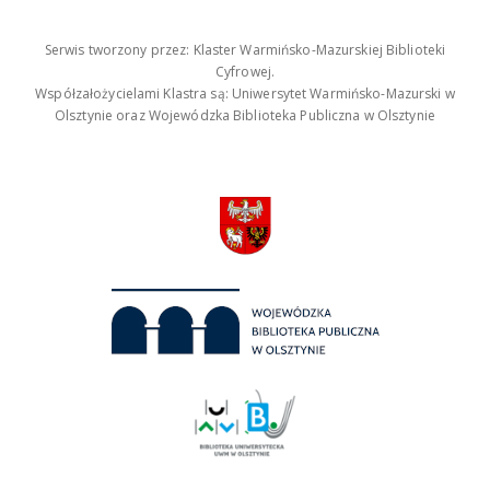
Serwis tworzony przez: Klaster Warmińsko-Mazurskiej Biblioteki
Cyfrowej.
Współzałożycielami Klastra są: Uniwersytet Warmińsko-Mazurski w
Olsztynie oraz Wojewódzka Biblioteka Publiczna w Olsztynie