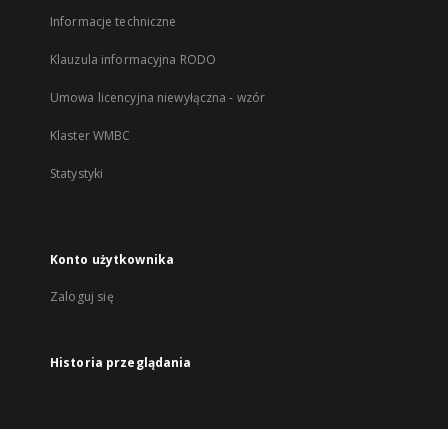
Informacje techniczne
Klauzula informacyjna RODO
Umowa licencyjna niewyłączna - wzór
Klaster WMBC
Statystyki
Konto użytkownika
Zaloguj się
Historia przeglądania