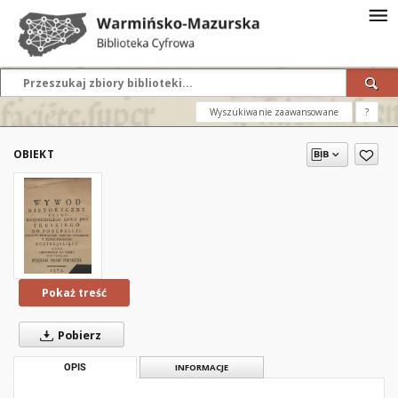
Wyszukiwanie zaawansowane
?
OBIEKT
Pokaż treść
Pobierz
OPIS
INFORMACJE