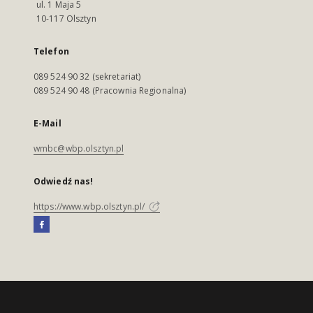
ul. 1 Maja 5
10-117 Olsztyn
Telefon
089 524 90 32 (sekretariat)
089 524 90 48 (Pracownia Regionalna)
E-Mail
wmbc@wbp.olsztyn.pl
Odwiedź nas!
https://www.wbp.olsztyn.pl/