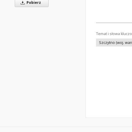
Pobierz
Temat i słowa klucz
Szczytno (woj. wa