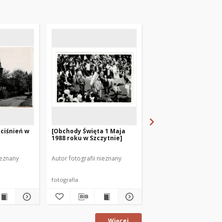
 ciśnień w
[Obchody Święta 1 Maja
[Obchody Święta 1 Ma
1988 roku w Szczytnie]
1987 roku w Szczytnie
ieznany
Autor fotografii nieznany
Autor fotografii nieznan
fotografia
fotografia
Więcej