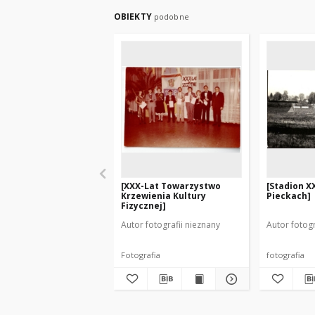
OBIEKTY
podobne
[XXX-Lat Towarzystwo
[Stadion X
Krzewienia Kultury
Pieckach]
Fizycznej]
Autor fotografii nieznany
Autor fotogr
Fotografia
fotografia