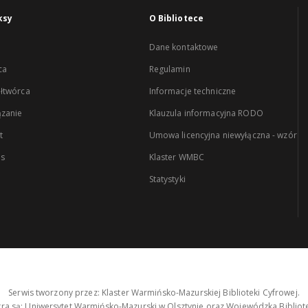
ksy
O Bibliotece
Dane kontaktowe
ca
Regulamin
łtwórca
Informacje techniczne
zanie
Klauzula informacyjna RODO
t
Umowa licencyjna niewyłączna - wzór
es
Klaster WMBC
Statystyki
Serwis tworzony przez: Klaster Warmińsko-Mazurskiej Biblioteki Cyfrowej.
tra są: Uniwersytet Warmińsko-Mazurski w Olsztynie oraz Wojewódzka Bibliote