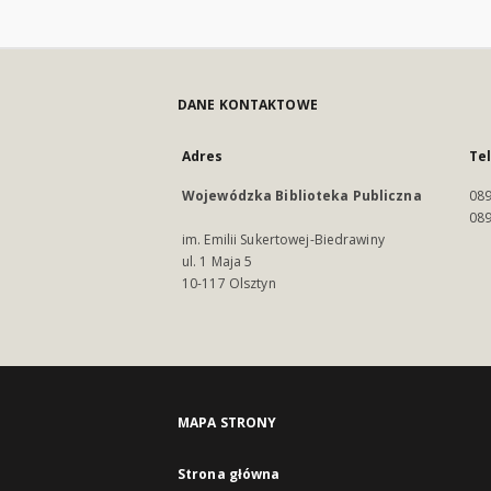
DANE KONTAKTOWE
Adres
Te
Wojewódzka Biblioteka Publiczna
089
089
im. Emilii Sukertowej-Biedrawiny
ul. 1 Maja 5
10-117 Olsztyn
MAPA STRONY
Strona główna