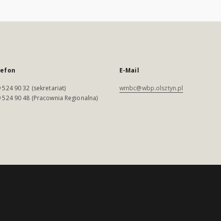
lefon
E-Mail
 524 90 32 (sekretariat)
wmbc@wbp.olsztyn.pl
 524 90 48 (Pracownia Regionalna)