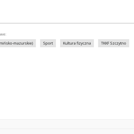
owe:
rmińsko-mazurskie)
Sport
Kultura fizyczna
TKKF Szczytno