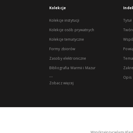
Kolekcje
Inde
Kolekcje instytucji
Tytuł
Kolekcje osób prywatnych
Twór
Kolekcje tematyczne
Wspó
Formy zbiorów
Powią
Zasoby elektroniczne
Tema
Bibliografia Warmii i Mazur
Zakr
...
Opis
Zobacz więcej
Współzałożycielami Klas