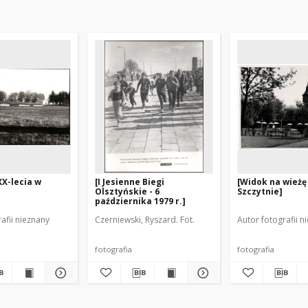
XX-lecia w
[I Jesienne Biegi
[Widok na wieżę
Olsztyńskie - 6
Szczytnie]
października 1979 r.]
afii nieznany
Czerniewski, Ryszard. Fot.
Autor fotografii n
fotografia
fotografia