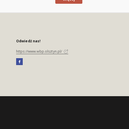
Odwiedź nas!
https://www.wbp.olsztyn.pl/