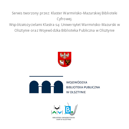
Serwis tworzony przez: Klaster Warmińsko-Mazurskiej Biblioteki
Cyfrowej.
Współzałożycielami Klastra są: Uniwersytet Warmińsko-Mazurski w
Olsztynie oraz Wojewódzka Biblioteka Publiczna w Olsztynie