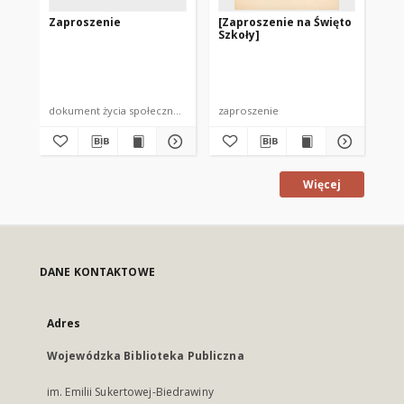
Zaproszenie
[Zaproszenie na Święto
Za
Szkoły]
dokument życia społecznego
zaproszenie
zap
Więcej
DANE KONTAKTOWE
Adres
Wojewódzka Biblioteka Publiczna
im. Emilii Sukertowej-Biedrawiny