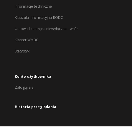
Informacje techniczne
Klauzula informacyjna RODO
Umowa licencyjna niewyłączna - wzór
Klaster WMBC
Statystyki
Konto użytkownika
Zaloguj się
Historia przeglądania