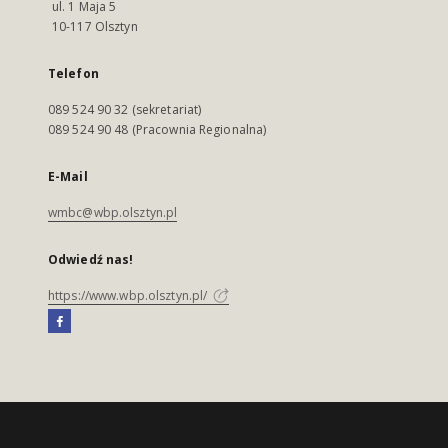
ul. 1 Maja 5
10-117 Olsztyn
Telefon
089 524 90 32 (sekretariat)
089 524 90 48 (Pracownia Regionalna)
E-Mail
wmbc@wbp.olsztyn.pl
Odwiedź nas!
https://www.wbp.olsztyn.pl/