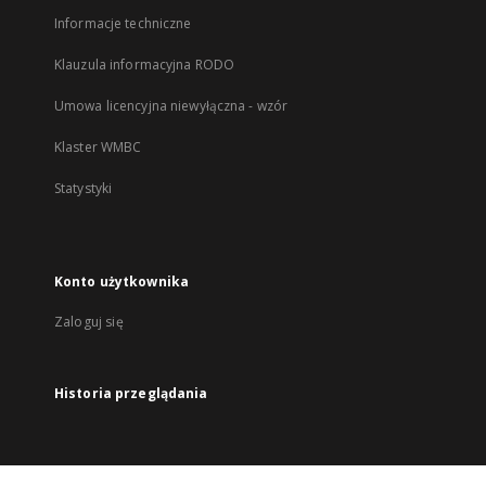
Informacje techniczne
Klauzula informacyjna RODO
Umowa licencyjna niewyłączna - wzór
Klaster WMBC
Statystyki
Konto użytkownika
Zaloguj się
Historia przeglądania