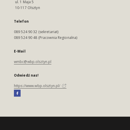
ul. 1 Maja 5
10-117 Olsztyn
Telefon
089 524 90 32 (sekretariat)
089 524 90 48 (Pracownia Regionalna)
E-Mail
wmbc@wbp.olsztyn.pl
Odwiedź nas!
https://www.wbp.olsztyn.pl/