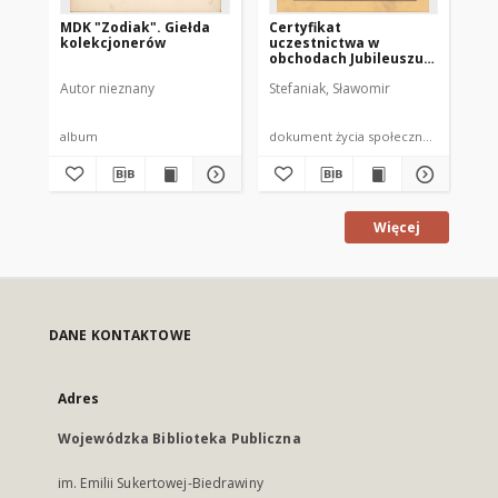
MDK "Zodiak". Giełda
Certyfikat
[Ju
kolekcjonerów
uczestnictwa w
Od
obchodach Jubileuszu
To
55-lecia Oddziału
Nu
Autor nieznany
Stefaniak, Sławomir
Polskiego Towarzystwa
Mr
Numizmatycznego w
Mrągowie
album
dokument życia społecznego
fot
Więcej
DANE KONTAKTOWE
Adres
Wojewódzka Biblioteka Publiczna
im. Emilii Sukertowej-Biedrawiny