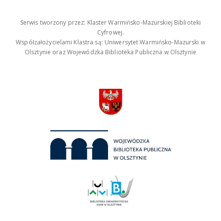
Serwis tworzony przez: Klaster Warmińsko-Mazurskiej Biblioteki
Cyfrowej.
Współzałożycielami Klastra są: Uniwersytet Warmińsko-Mazurski w
Olsztynie oraz Wojewódzka Biblioteka Publiczna w Olsztynie