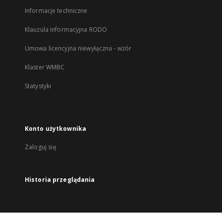
Informacje techniczne
Klauzula informacyjna RODO
Umowa licencyjna niewyłączna - wzór
Klaster WMBC
Statystyki
Konto użytkownika
Zaloguj się
Historia przeglądania