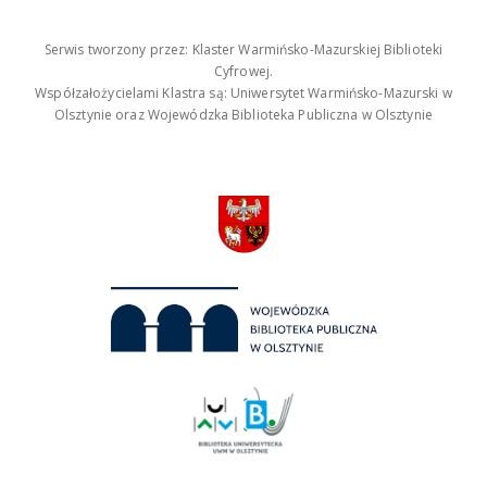
Serwis tworzony przez: Klaster Warmińsko-Mazurskiej Biblioteki
Cyfrowej.
Współzałożycielami Klastra są: Uniwersytet Warmińsko-Mazurski w
Olsztynie oraz Wojewódzka Biblioteka Publiczna w Olsztynie