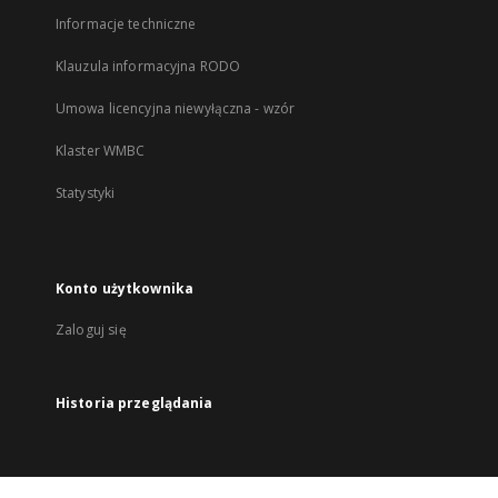
Informacje techniczne
Klauzula informacyjna RODO
Umowa licencyjna niewyłączna - wzór
Klaster WMBC
Statystyki
Konto użytkownika
Zaloguj się
Historia przeglądania