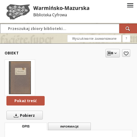
Wyszukiwanie zaawansowane
?
OBIEKT
Pokaż treść
Pobierz
OPIS
INFORMACJE