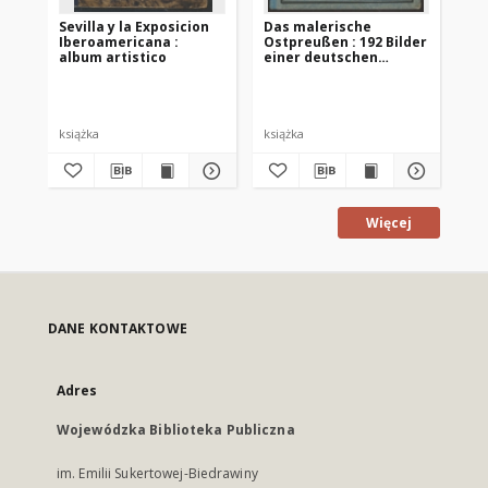
Sevilla y la Exposicion
Das malerische
Ly
Iberoamericana :
Ostpreußen : 192 Bilder
Ab
album artistico
einer deutschen
Os
Landschaft
książka
książka
po
Więcej
DANE KONTAKTOWE
Adres
Wojewódzka Biblioteka Publiczna
im. Emilii Sukertowej-Biedrawiny