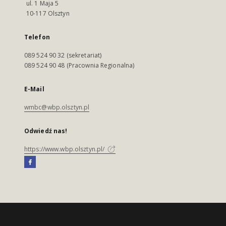
ul. 1 Maja 5
10-117 Olsztyn
Telefon
089 524 90 32 (sekretariat)
089 524 90 48 (Pracownia Regionalna)
E-Mail
wmbc@wbp.olsztyn.pl
Odwiedź nas!
https://www.wbp.olsztyn.pl/