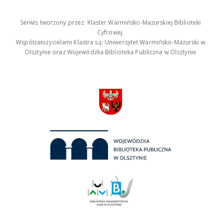
Serwis tworzony przez: Klaster Warmińsko-Mazurskiej Biblioteki
Cyfrowej.
Współzałożycielami Klastra są: Uniwersytet Warmińsko-Mazurski w
Olsztynie oraz Wojewódzka Biblioteka Publiczna w Olsztynie