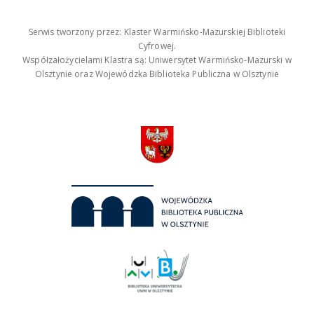
Serwis tworzony przez: Klaster Warmińsko-Mazurskiej Biblioteki
Cyfrowej.
Współzałożycielami Klastra są: Uniwersytet Warmińsko-Mazurski w
Olsztynie oraz Wojewódzka Biblioteka Publiczna w Olsztynie