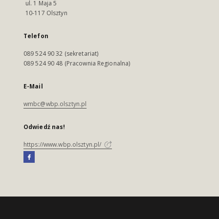
ul. 1 Maja 5
10-117 Olsztyn
Telefon
089 524 90 32 (sekretariat)
089 524 90 48 (Pracownia Regionalna)
E-Mail
wmbc@wbp.olsztyn.pl
Odwiedź nas!
https://www.wbp.olsztyn.pl/