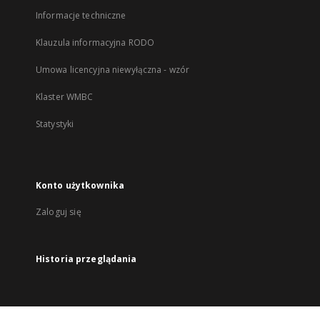
Informacje techniczne
Klauzula informacyjna RODO
Umowa licencyjna niewyłączna - wzór
Klaster WMBC
Statystyki
Konto użytkownika
Zaloguj się
Historia przeglądania