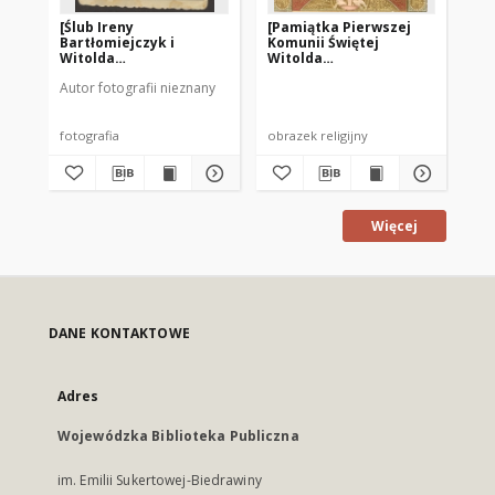
[Ślub Ireny
[Pamiątka Pierwszej
[H
Bartłomiejczyk i
Komunii Świętej
19
Witolda
Witolda
Szwajkowskiego]
Szwajkowskiego]
Autor fotografii nieznany
Aut
fotografia
obrazek religijny
fot
Więcej
DANE KONTAKTOWE
Adres
Wojewódzka Biblioteka Publiczna
im. Emilii Sukertowej-Biedrawiny