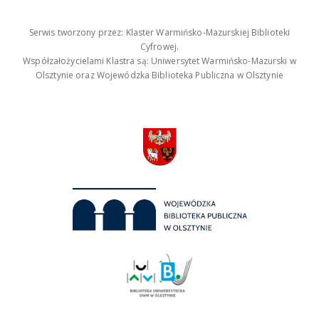
Serwis tworzony przez: Klaster Warmińsko-Mazurskiej Biblioteki
Cyfrowej.
Współzałożycielami Klastra są: Uniwersytet Warmińsko-Mazurski w
Olsztynie oraz Wojewódzka Biblioteka Publiczna w Olsztynie