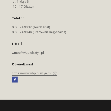
ul. 1 Maja 5
10-117 Olsztyn
Telefon
089 524 90 32 (sekretariat)
089 524 90 48 (Pracownia Regionalna)
E-Mail
wmbc@wbp.olsztyn.pl
Odwiedź nas!
https://www.wbp.olsztyn.pl/