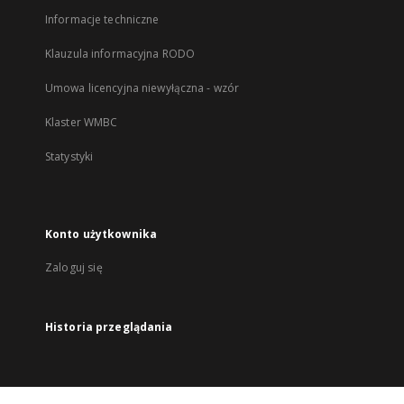
Informacje techniczne
Klauzula informacyjna RODO
Umowa licencyjna niewyłączna - wzór
Klaster WMBC
Statystyki
Konto użytkownika
Zaloguj się
Historia przeglądania