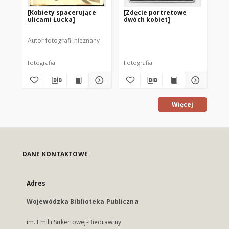
[Kobiety spacerujące
[Zdęcie portretowe
Za
ulicami Łucka]
dwóch kobiet]
Autor fotografii nieznany
fotografia
Fotografia
dru
Więcej
DANE KONTAKTOWE
Adres
Wojewódzka Biblioteka Publiczna
im. Emilii Sukertowej-Biedrawiny