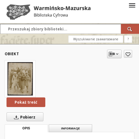
Wyszukiwanie zaawansowane
?
OBIEKT
Pokaż treść
Pobierz
OPIS
INFORMACJE