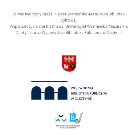
Serwis tworzony przez: Klaster Warmińsko-Mazurskiej Biblioteki
Cyfrowej.
Współzałożycielami Klastra są: Uniwersytet Warmińsko-Mazurski w
Olsztynie oraz Wojewódzka Biblioteka Publiczna w Olsztynie