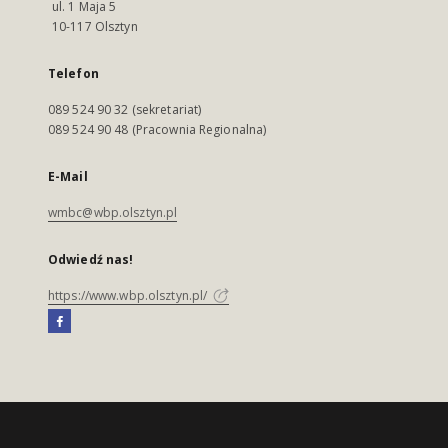
ul. 1 Maja 5
10-117 Olsztyn
Telefon
089 524 90 32 (sekretariat)
089 524 90 48 (Pracownia Regionalna)
E-Mail
wmbc@wbp.olsztyn.pl
Odwiedź nas!
https://www.wbp.olsztyn.pl/