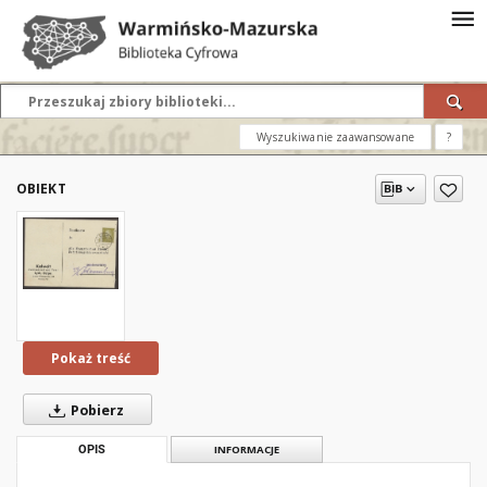
Wyszukiwanie zaawansowane
?
OBIEKT
Pokaż treść
Pobierz
OPIS
INFORMACJE