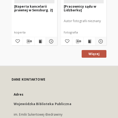
[Koperta kancelarii
[Pracownicy sądu w
Ly
prawnej w Sensburg. 2]
Lidzbarku]
Ha
Sc
de
Autor fotografii nieznany
koperta
fotografia
po
Więcej
DANE KONTAKTOWE
Adres
Wojewódzka Biblioteka Publiczna
im. Emilii Sukertowej-Biedrawiny