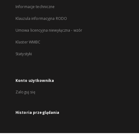
Informacje techniczne
Klauzula informacyjna RODO
Umowa licencyjna niewyłączna - wzór
Klaster WMBC
Statystyki
Konto użytkownika
Zaloguj się
Historia przeglądania