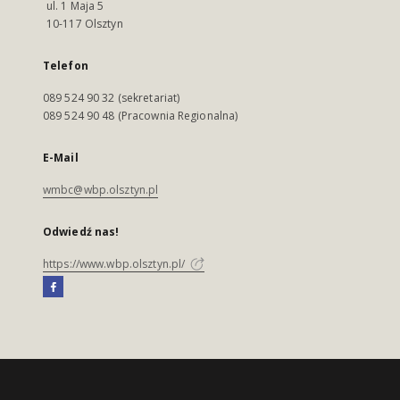
ul. 1 Maja 5
10-117 Olsztyn
Telefon
089 524 90 32 (sekretariat)
089 524 90 48 (Pracownia Regionalna)
E-Mail
wmbc@wbp.olsztyn.pl
Odwiedź nas!
https://www.wbp.olsztyn.pl/