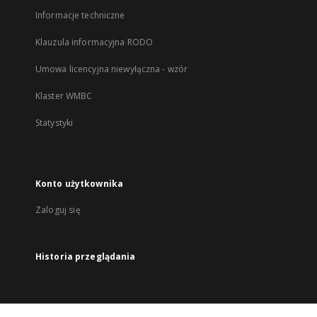
Informacje techniczne
Klauzula informacyjna RODO
Umowa licencyjna niewyłączna - wzór
Klaster WMBC
Statystyki
Konto użytkownika
Zaloguj się
Historia przeglądania