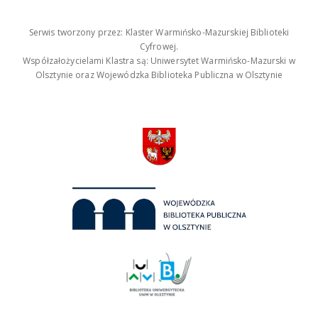
Serwis tworzony przez: Klaster Warmińsko-Mazurskiej Biblioteki
Cyfrowej.
Współzałożycielami Klastra są: Uniwersytet Warmińsko-Mazurski w
Olsztynie oraz Wojewódzka Biblioteka Publiczna w Olsztynie