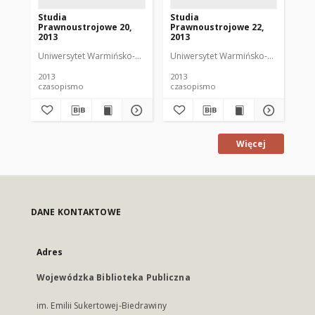
Studia
Studia
St
Prawnoustrojowe 20,
Prawnoustrojowe 22,
Pr
2013
2013
20
Uniwersytet Warmińsko-Mazurski w Olsztynie. Wydział Prawa i Adminis
Uniwersytet Warmińsko-Mazurski w Ol
Uni
2013
2013
201
czasopismo
czasopismo
cz
Więcej
DANE KONTAKTOWE
Adres
Wojewódzka Biblioteka Publiczna
im. Emilii Sukertowej-Biedrawiny