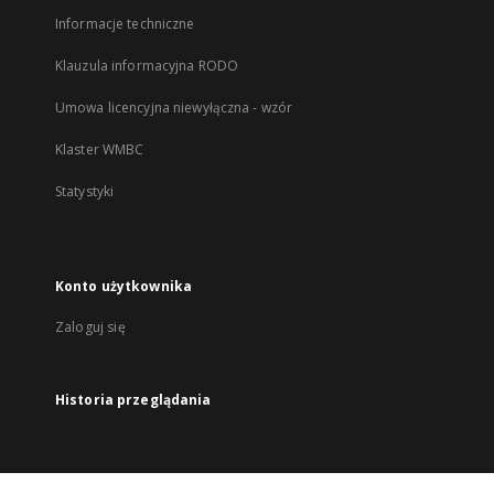
Informacje techniczne
Klauzula informacyjna RODO
Umowa licencyjna niewyłączna - wzór
Klaster WMBC
Statystyki
Konto użytkownika
Zaloguj się
Historia przeglądania