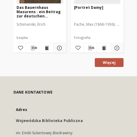
Das Bauernhaus
[Portret Damy]
De
Masurens : ein Beitrag
Mi
zur deutschen
Volkskunde
Schimanski, Erich
Pache, Max (1866-1936). Fot.
Pin
książka
fotografia
ksi
Więcej
DANE KONTAKTOWE
Adres
Wojewódzka Biblioteka Publiczna
im. Emilii Sukertowej-Biedrawiny