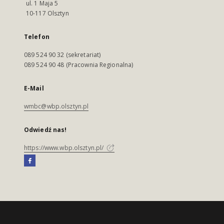
ul. 1 Maja 5
10-117 Olsztyn
Telefon
089 524 90 32 (sekretariat)
089 524 90 48 (Pracownia Regionalna)
E-Mail
wmbc@wbp.olsztyn.pl
Odwiedź nas!
https://www.wbp.olsztyn.pl/