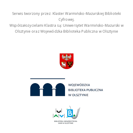
Serwis tworzony przez: Klaster Warmińsko-Mazurskiej Biblioteki
Cyfrowej.
Współzałożycielami Klastra są: Uniwersytet Warmińsko-Mazurski w
Olsztynie oraz Wojewódzka Biblioteka Publiczna w Olsztynie