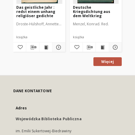
Das geistliche Jahr :
Deutsche
Di
redst einem unhang
Kriegsdichtung aus
Ku
religiöser gedichte
dem Weltkrieg
St
Droste-Hülshoff, Annette von (1797-1848)
Menzel, Konrad. Red.
Sta
książka
książka
ksi
Więcej
DANE KONTAKTOWE
Adres
Wojewódzka Biblioteka Publiczna
im. Emilii Sukertowej-Biedrawiny