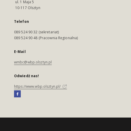
ul. 1 Maja 5
10-117 Olsztyn
Telefon
089 524 90 32 (sekretariat)
089 524 90 48 (Pracownia Regionalna)
E-Mail
wmbc@wbp.olsztyn.pl
Odwiedź nas!
https://www.wbp.olsztyn.pl/