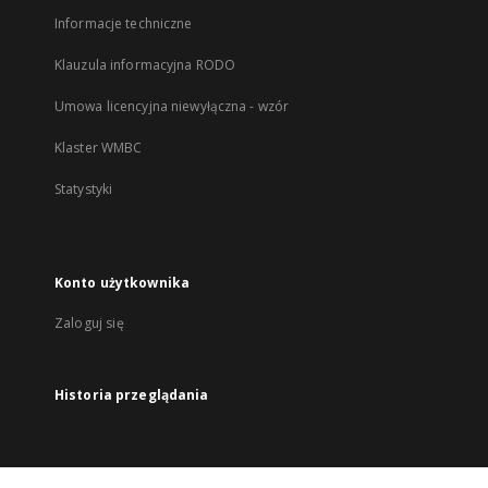
Informacje techniczne
Klauzula informacyjna RODO
Umowa licencyjna niewyłączna - wzór
Klaster WMBC
Statystyki
Konto użytkownika
Zaloguj się
Historia przeglądania