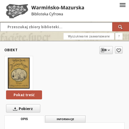
Wyszukiwanie zaawansowane
?
OBIEKT
Pokaż treść
Pobierz
OPIS
INFORMACJE