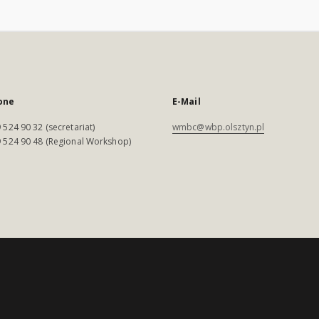
one
E-Mail
 524 90 32 (secretariat)
wmbc@wbp.olsztyn.pl
 524 90 48 (Regional Workshop)