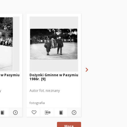
 w Pasymiu
Dożynki Gminne w Pasymiu
Dożynki Gminne w Pa
1986r. [9]
1986r. [11]
y
Autor fot. nieznany
Autor fot. nieznany
fotografia
fotografia
More