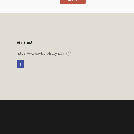
Visit us!
https://www.wbp.olsztyn.pl/