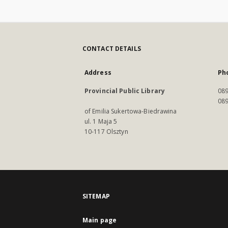
CONTACT DETAILS
Address
Ph
Provincial Public Library
089
089
of Emilia Sukertowa-Biedrawina
ul. 1 Maja 5
10-117 Olsztyn
SITEMAP
Main page