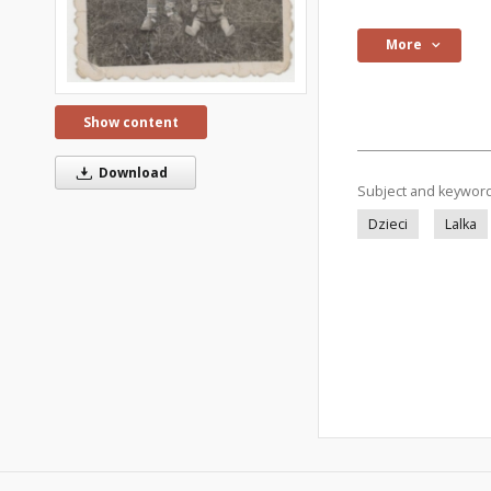
More
Show content
Download
Subject and keywor
Dzieci
Lalka