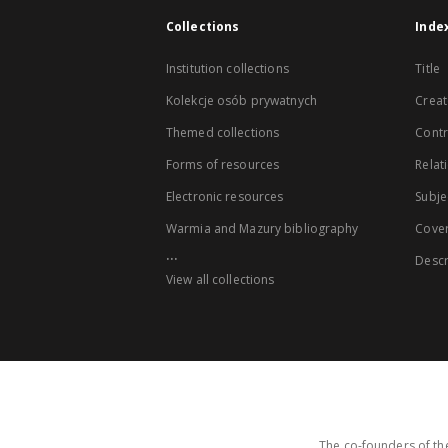
Collections
Inde
Institution collections
Title
Kolekcje osób prywatnych
Creat
Themed collections
Contr
Forms of resources
Relat
Electronic resources
Subje
Warmia and Mazury bibliography
Cove
...
Descr
View all collections
The co-founders of the