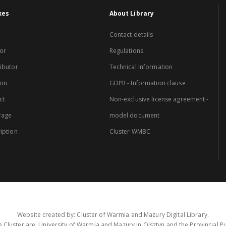
xes
About Library
Contact details
or
Regulations
ibutor
Technical Information
ion
GDPR - Information clause
ct
Non-exclusive license agreement -
rage
model document
iption
Cluster WMBC
Website created by: Cluster of Warmia and Mazury Digital Library.
 Cluster are: University of Warmia and Mazury in Olsztyn and the Provincial Pub