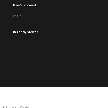
User's account
Log in
Recently viewed
lic Library in Olsztyn.