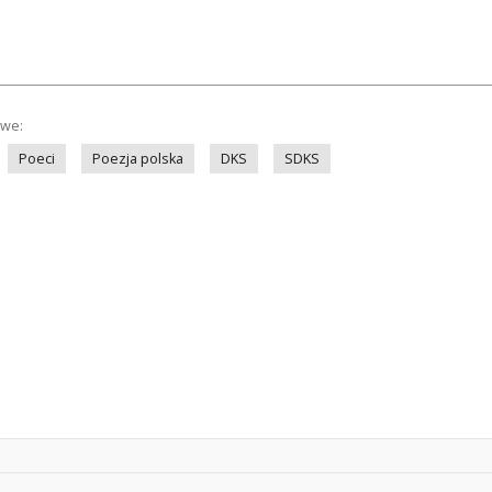
owe:
Poeci
Poezja polska
DKS
SDKS