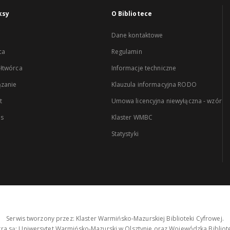
ksy
O Bibliotece
Dane kontaktowe
ca
Regulamin
łtwórca
Informacje techniczne
zanie
Klauzula informacyjna RODO
t
Umowa licencyjna niewyłączna - wzór
es
Klaster WMBC
Statystyki
Serwis tworzony przez: Klaster Warmińsko-Mazurskiej Biblioteki Cyfrowej.
tra są: Uniwersytet Warmińsko-Mazurski w Olsztynie oraz Wojewódzka Bibliote