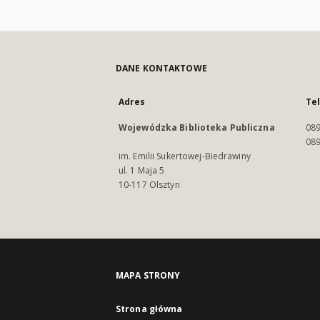
DANE KONTAKTOWE
Adres
Te
Wojewódzka Biblioteka Publiczna
089
089
im. Emilii Sukertowej-Biedrawiny
ul. 1 Maja 5
10-117 Olsztyn
MAPA STRONY
Strona główna