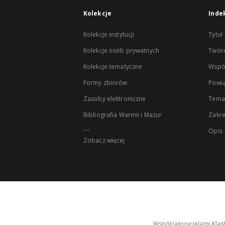
Kolekcje
Inde
Kolekcje instytucji
Tytuł
Kolekcje osób prywatnych
Twór
Kolekcje tematyczne
Wspó
Formy zbiorów
Powią
Zasoby elektroniczne
Tema
Bibliografia Warmii i Mazur
Zakr
...
Opis
Zobacz więcej
Współzałożycielami Klas