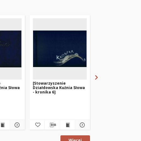
e
[Stowarzyszenie
[Spotkanie autorskie
źnia Słowa
Działdowska Kuźnia Słowa
Tadeuszem Ostojski
- kronika 6]
Bibliotece Miejskiej 
Mrągowie]
Szymańska, Barbara. Fot
fotografia
Więcej