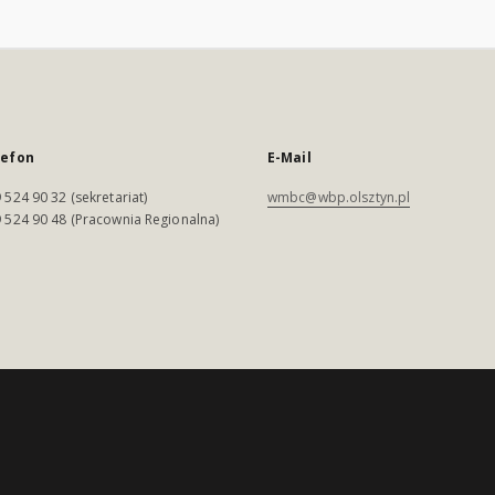
lefon
E-Mail
 524 90 32 (sekretariat)
wmbc@wbp.olsztyn.pl
 524 90 48 (Pracownia Regionalna)