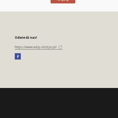
Odwiedź nas!
https://www.wbp.olsztyn.pl/