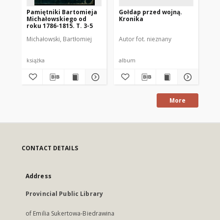
Pamiętniki Bartomieja
Gołdap przed wojną.
Kr
Michałowskiego od
Kronika
Sz
roku 1786-1815. T. 3-5
Pa
Michałowski, Bartłomiej
Autor fot. nieznany
książka
album
ręk
More
CONTACT DETAILS
Address
Provincial Public Library
of Emilia Sukertowa-Biedrawina