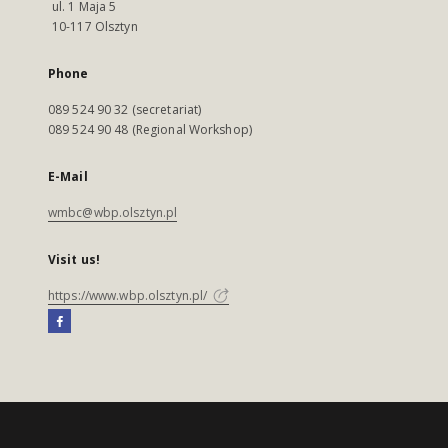
ul. 1 Maja 5
10-117 Olsztyn
Phone
089 524 90 32 (secretariat)
089 524 90 48 (Regional Workshop)
E-Mail
wmbc@wbp.olsztyn.pl
Visit us!
https://www.wbp.olsztyn.pl/