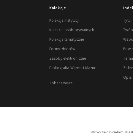
Kolekcje
Inde
Kolekcje instytucji
Tytuł
Kolekcje osób prywatnych
Twór
Kolekcje tematyczne
Wspó
Formy zbiorów
Powią
Zasoby elektroniczne
Tema
Bibliografia Warmii i Mazur
Zakr
...
Opis
Zobacz więcej
Współzałożycielami Klas