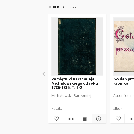
OBIEKTY
podobne
Pamiętniki Bartomieja
Gołdap prz
Michałowskiego od roku
Kronika
1786-1815. T. 1-2
Michałowski, Bartłomiej
Autor fot. n
książka
album