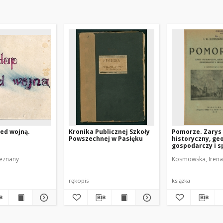
ed wojną.
Kronika Publicznej Szkoły
Pomorze. Zarys
Powszechnej w Pasłęku
historyczny, geo
gospodarczy i s
w dziesiątą rocz
ieznany
Kosmowska, Irena
powrotu Pomor
Polski
rękopis
książka