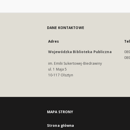
DANE KONTAKTOWE
Adres
Te
Wojewódzka Biblioteka Publiczna
089
089
im. Emilii Sukertowej-Biedrawiny
ul. 1 Maja 5
10-117 Olsztyn
MAPA STRONY
Strona główna