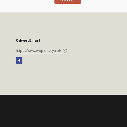
Odwiedź nas!
https://www.wbp.olsztyn.pl/