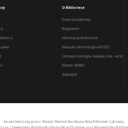
ksy
O Bibliotece
Dane kontaktowe
ca
Regulamin
łtwórca
Informacje techniczne
zanie
Klauzula informacyjna RODO
t
Umowa licencyjna niewyłączna - wzór
es
Klaster WMBC
Statystyki
Serwis tworzony przez: Klaster Warmińsko-Mazurskiej Biblioteki Cyfrowej.
tra są: Uniwersytet Warmińsko-Mazurski w Olsztynie oraz Wojewódzka Bibliote