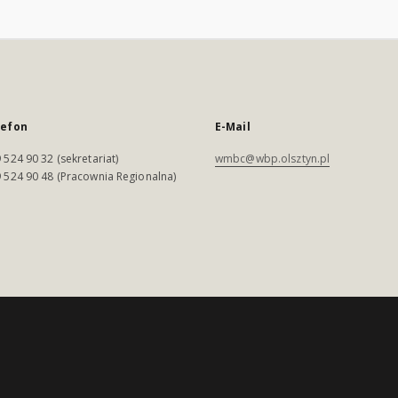
lefon
E-Mail
 524 90 32 (sekretariat)
wmbc@wbp.olsztyn.pl
 524 90 48 (Pracownia Regionalna)