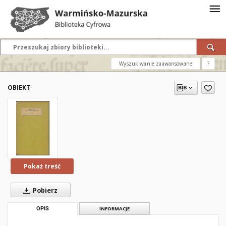
Wyszukiwanie zaawansowane
?
OBIEKT
Pokaż treść
Pobierz
OPIS
INFORMACJE