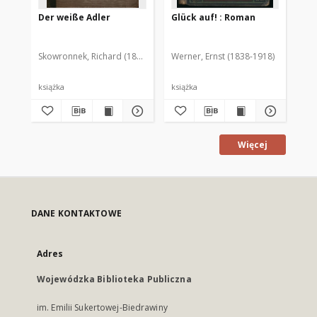
Der weiße Adler
Glück auf! : Roman
Be
: 
Skowronnek, Richard (1832-1932)
Werner, Ernst (1838-1918)
Zob
książka
książka
ksi
Więcej
DANE KONTAKTOWE
Adres
Wojewódzka Biblioteka Publiczna
im. Emilii Sukertowej-Biedrawiny