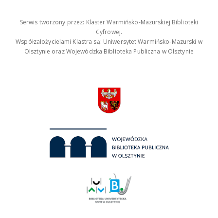
Serwis tworzony przez: Klaster Warmińsko-Mazurskiej Biblioteki
Cyfrowej.
Współzałożycielami Klastra są: Uniwersytet Warmińsko-Mazurski w
Olsztynie oraz Wojewódzka Biblioteka Publiczna w Olsztynie