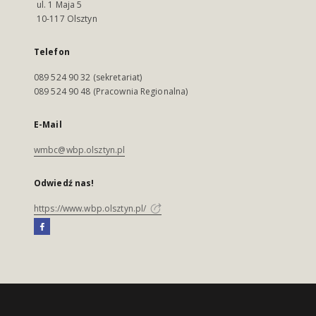
ul. 1 Maja 5
10-117 Olsztyn
Telefon
089 524 90 32 (sekretariat)
089 524 90 48 (Pracownia Regionalna)
E-Mail
wmbc@wbp.olsztyn.pl
Odwiedź nas!
https://www.wbp.olsztyn.pl/