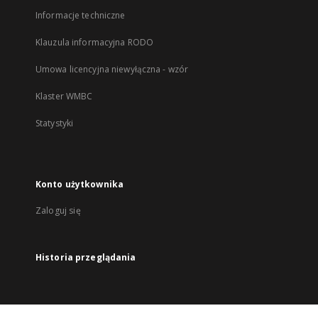
Informacje techniczne
Klauzula informacyjna RODO
Umowa licencyjna niewyłączna - wzór
Klaster WMBC
Statystyki
Konto użytkownika
Zaloguj się
Historia przeglądania