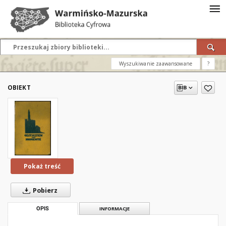
Wyszukiwanie zaawansowane
?
OBIEKT
Pokaż treść
Pobierz
OPIS
INFORMACJE