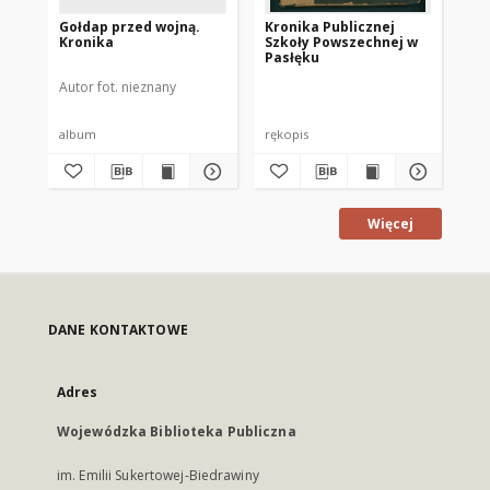
Gołdap przed wojną.
Kronika Publicznej
Po
Kronika
Szkoły Powszechnej w
hi
Pasłęku
ge
go
Autor fot. nieznany
Kos
sp
ro
Po
album
rękopis
ksi
Więcej
DANE KONTAKTOWE
Adres
Wojewódzka Biblioteka Publiczna
im. Emilii Sukertowej-Biedrawiny