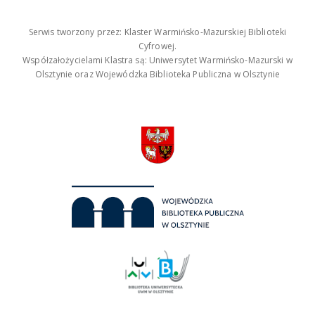
Serwis tworzony przez: Klaster Warmińsko-Mazurskiej Biblioteki
Cyfrowej.
Współzałożycielami Klastra są: Uniwersytet Warmińsko-Mazurski w
Olsztynie oraz Wojewódzka Biblioteka Publiczna w Olsztynie