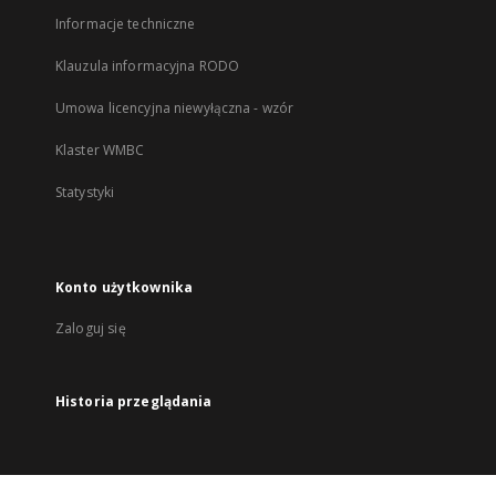
Informacje techniczne
Klauzula informacyjna RODO
Umowa licencyjna niewyłączna - wzór
Klaster WMBC
Statystyki
Konto użytkownika
Zaloguj się
Historia przeglądania