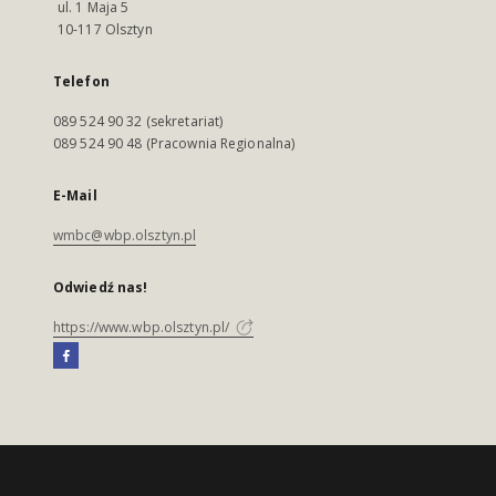
ul. 1 Maja 5
10-117 Olsztyn
Telefon
089 524 90 32 (sekretariat)
089 524 90 48 (Pracownia Regionalna)
E-Mail
wmbc@wbp.olsztyn.pl
Odwiedź nas!
https://www.wbp.olsztyn.pl/