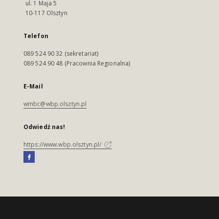
ul. 1 Maja 5
10-117 Olsztyn
Telefon
089 524 90 32 (sekretariat)
089 524 90 48 (Pracownia Regionalna)
E-Mail
wmbc@wbp.olsztyn.pl
Odwiedź nas!
https://www.wbp.olsztyn.pl/