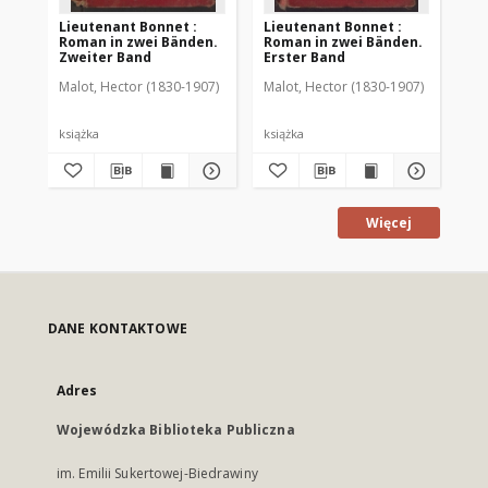
Lieutenant Bonnet :
Lieutenant Bonnet :
Kró
Roman in zwei Bänden.
Roman in zwei Bänden.
po
Zweiter Band
Erster Band
Malot, Hector (1830-1907)
Malot, Hector (1830-1907)
Ver
książka
książka
ksi
Więcej
DANE KONTAKTOWE
Adres
Wojewódzka Biblioteka Publiczna
im. Emilii Sukertowej-Biedrawiny