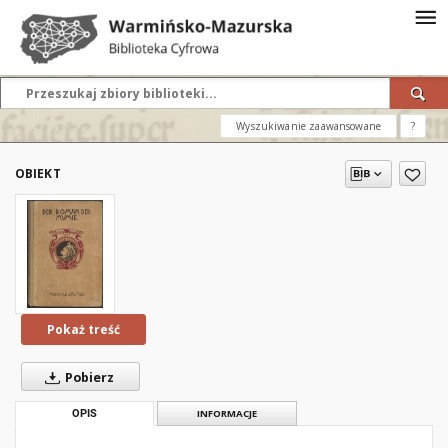
Wyszukiwanie zaawansowane
?
OBIEKT
Pokaż treść
Pobierz
OPIS
INFORMACJE