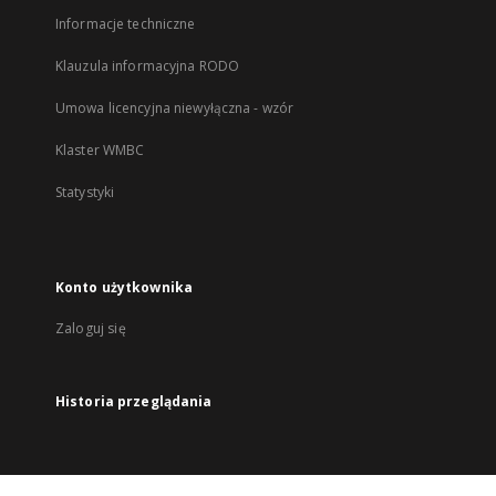
Informacje techniczne
Klauzula informacyjna RODO
Umowa licencyjna niewyłączna - wzór
Klaster WMBC
Statystyki
Konto użytkownika
Zaloguj się
Historia przeglądania