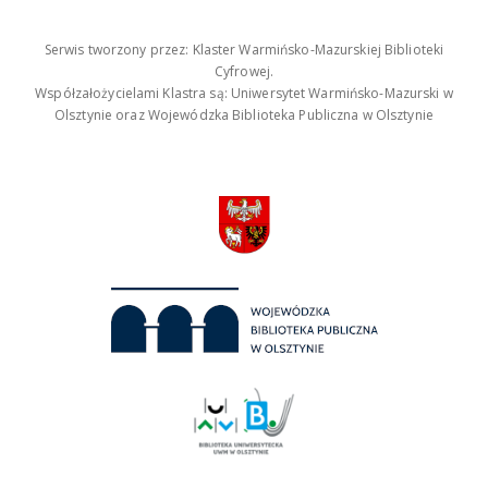
Serwis tworzony przez: Klaster Warmińsko-Mazurskiej Biblioteki
Cyfrowej.
Współzałożycielami Klastra są: Uniwersytet Warmińsko-Mazurski w
Olsztynie oraz Wojewódzka Biblioteka Publiczna w Olsztynie