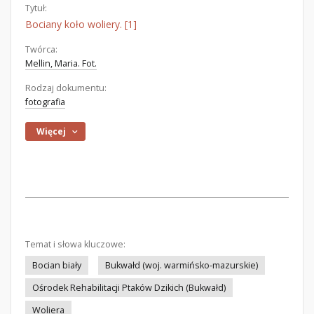
Tytuł:
Bociany koło woliery. [1]
Twórca:
Mellin, Maria. Fot.
Rodzaj dokumentu:
fotografia
Więcej
Temat i słowa kluczowe:
Bocian biały
Bukwałd (woj. warmińsko-mazurskie)
Ośrodek Rehabilitacji Ptaków Dzikich (Bukwałd)
Woliera