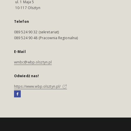
ul. 1 Maja 5
10-117 Olsztyn
Telefon
089 524 90 32 (sekretariat)
089 524 90 48 (Pracownia Regionalna)
E-Mail
wmbc@wbp.olsztyn.pl
Odwiedź nas!
https://www.wbp.olsztyn.pl/