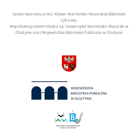
Serwis tworzony przez: Klaster Warmińsko-Mazurskiej Biblioteki
Cyfrowej.
Współzałożycielami Klastra są: Uniwersytet Warmińsko-Mazurski w
Olsztynie oraz Wojewódzka Biblioteka Publiczna w Olsztynie