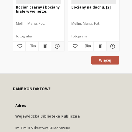
Bocian czarny i bociany
Bociany na dachu. [2]
Bo
białe w wolierze.
ćwi
Mellin, Maria. Fot.
Mellin, Maria. Fot.
Mel
fotografia
fotografia
fot
Więcej
DANE KONTAKTOWE
Adres
Wojewódzka Biblioteka Publiczna
im. Emilii Sukertowej-Biedrawiny