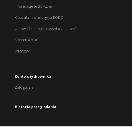
Informacje techniczne
Klauzula informacyjna RODO
Umowa licencyjna niewyłączna - wzór
Klaster WMBC
Statystyki
Konto użytkownika
Zaloguj się
Historia przeglądania