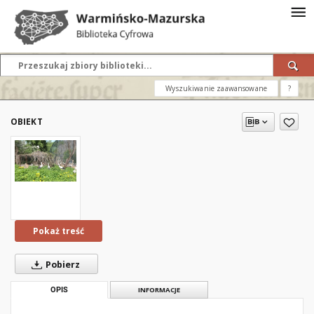
Wyszukiwanie zaawansowane
?
OBIEKT
Pokaż treść
Pobierz
OPIS
INFORMACJE