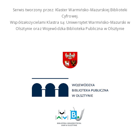
Serwis tworzony przez: Klaster Warmińsko-Mazurskiej Biblioteki
Cyfrowej.
Współzałożycielami Klastra są: Uniwersytet Warmińsko-Mazurski w
Olsztynie oraz Wojewódzka Biblioteka Publiczna w Olsztynie