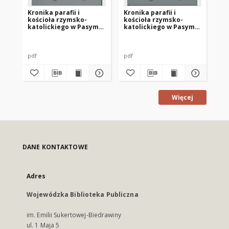
Kronika parafii i
Kronika parafii i
Kro
kościoła rzymsko-
kościoła rzymsko-
ko
katolickiego w Pasymiu
katolickiego w Pasymiu
ka
z lat 1987-1996
z 2003r.
z l
pdf
pdf
pdf
Więcej
DANE KONTAKTOWE
Adres
Wojewódzka Biblioteka Publiczna
im. Emilii Sukertowej-Biedrawiny
ul. 1 Maja 5