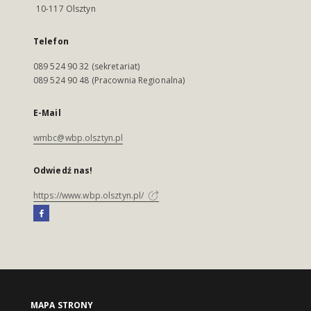
10-117 Olsztyn
Telefon
089 524 90 32 (sekretariat)
089 524 90 48 (Pracownia Regionalna)
E-Mail
wmbc@wbp.olsztyn.pl
Odwiedź nas!
https://www.wbp.olsztyn.pl/
MAPA STRONY