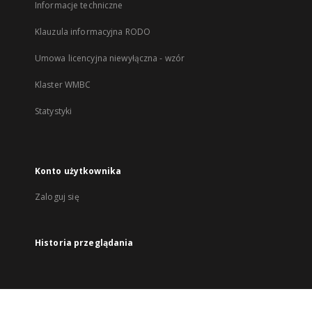
Informacje techniczne
Klauzula informacyjna RODO
Umowa licencyjna niewyłączna - wzór
Klaster WMBC
Statystyki
Konto użytkownika
Zaloguj się
Historia przeglądania