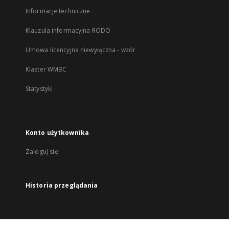
Informacje techniczne
Klauzula informacyjna RODO
Umowa licencyjna niewyłączna - wzór
Klaster WMBC
Statystyki
Konto użytkownika
Zaloguj się
Historia przeglądania