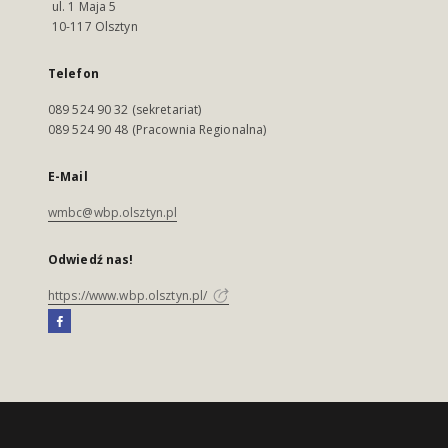
ul. 1 Maja 5
10-117 Olsztyn
Telefon
089 524 90 32 (sekretariat)
089 524 90 48 (Pracownia Regionalna)
E-Mail
wmbc@wbp.olsztyn.pl
Odwiedź nas!
https://www.wbp.olsztyn.pl/