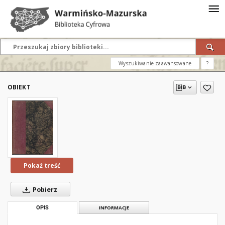
Wyszukiwanie zaawansowane
?
OBIEKT
Pokaż treść
Pobierz
OPIS
INFORMACJE