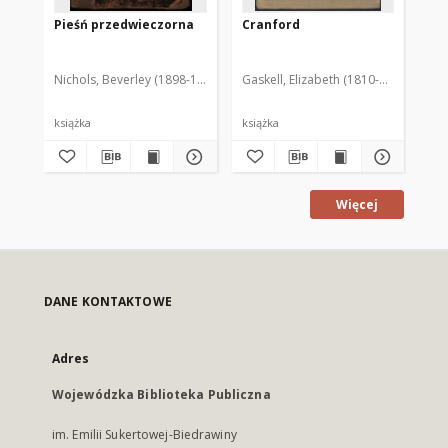
Pieśń przedwieczorna
Cranford
Th
Vol
Nichols, Beverley (1898-1983)
Stomowa, Zofja. Tłum.
Gaskell, Elizabeth (1810-1865)
Gra
książka
książka
ksi
Więcej
DANE KONTAKTOWE
Adres
Wojewódzka Biblioteka Publiczna
im. Emilii Sukertowej-Biedrawiny