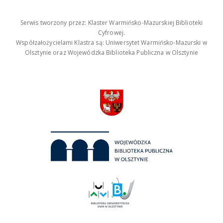
Serwis tworzony przez: Klaster Warmińsko-Mazurskiej Biblioteki
Cyfrowej.
Współzałożycielami Klastra są: Uniwersytet Warmińsko-Mazurski w
Olsztynie oraz Wojewódzka Biblioteka Publiczna w Olsztynie