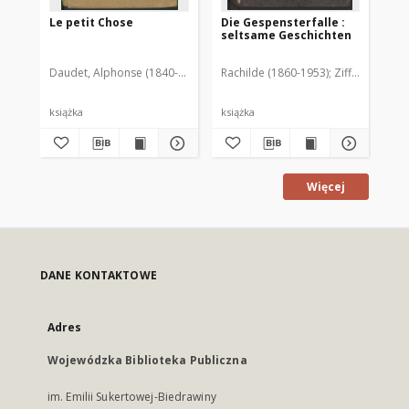
Le petit Chose
Die Gespensterfalle :
Li
seltsame Geschichten
Ro
Zw
Daudet, Alphonse (1840-1897)
Haastert, H. Fr. Oprac.
Rachilde (1860-1953)
Zifferer, Paul.
Mal
książka
książka
ksi
Więcej
DANE KONTAKTOWE
Adres
Wojewódzka Biblioteka Publiczna
im. Emilii Sukertowej-Biedrawiny