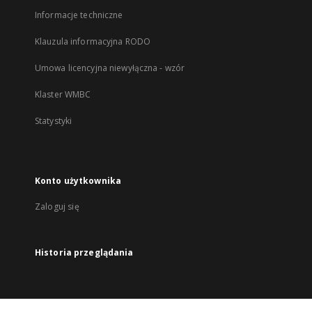
Informacje techniczne
Klauzula informacyjna RODO
Umowa licencyjna niewyłączna - wzór
Klaster WMBC
Statystyki
Konto użytkownika
Zaloguj się
Historia przeglądania