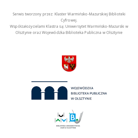
Serwis tworzony przez: Klaster Warmińsko-Mazurskiej Biblioteki
Cyfrowej.
Współzałożycielami Klastra są: Uniwersytet Warmińsko-Mazurski w
Olsztynie oraz Wojewódzka Biblioteka Publiczna w Olsztynie