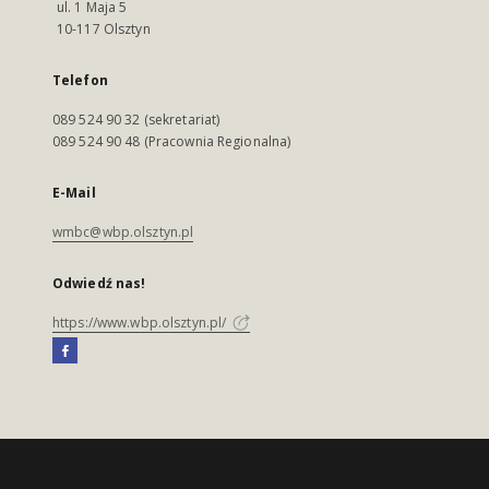
ul. 1 Maja 5
10-117 Olsztyn
Telefon
089 524 90 32 (sekretariat)
089 524 90 48 (Pracownia Regionalna)
E-Mail
wmbc@wbp.olsztyn.pl
Odwiedź nas!
https://www.wbp.olsztyn.pl/