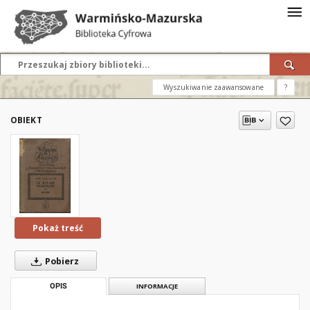
Wyszukiwanie zaawansowane
?
OBIEKT
Pokaż treść
Pobierz
OPIS
INFORMACJE