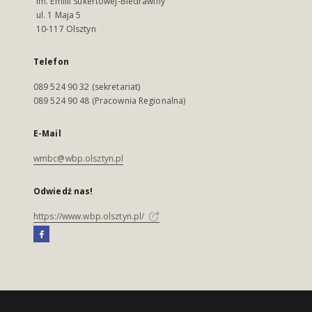
im. Emilii Sukertowej-Biedrawiny
ul. 1 Maja 5
10-117 Olsztyn
Telefon
089 524 90 32 (sekretariat)
089 524 90 48 (Pracownia Regionalna)
E-Mail
wmbc@wbp.olsztyn.pl
Odwiedź nas!
https://www.wbp.olsztyn.pl/