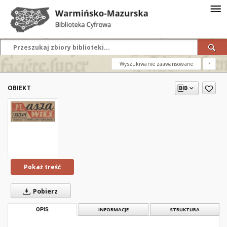
Wyszukiwanie zaawansowane
?
OBIEKT
Pokaż treść
Pobierz
OPIS
INFORMACJE
STRUKTURA