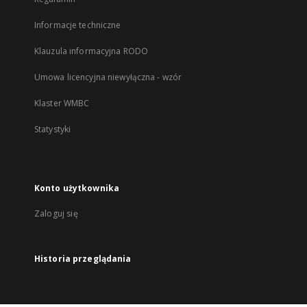
Informacje techniczne
Klauzula informacyjna RODO
Umowa licencyjna niewyłączna - wzór
Klaster WMBC
Statystyki
Konto użytkownika
Zaloguj się
Historia przeglądania