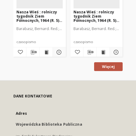
Nasza Wieś : rolniczy
Nasza Wieś : rolniczy
Na
tygodnik Ziem
tygodnik Ziem
ty
Północnych, 1964 (R. 5),
Północnych, 1964 (R. 5),
Pół
nr 1
nr 13
nr 
Barabasz, Bernard. Red.
Barzdo, Witold. Red.
Barabasz, Bernard. Red.
Dobrzański, Julian. Red
Barzdo, Wi
Bar
czasopismo
czasopismo
cz
Więcej
DANE KONTAKTOWE
Adres
Wojewódzka Biblioteka Publiczna