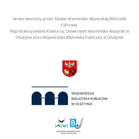
Serwis tworzony przez: Klaster Warmińsko-Mazurskiej Biblioteki
Cyfrowej.
Współzałożycielami Klastra są: Uniwersytet Warmińsko-Mazurski w
Olsztynie oraz Wojewódzka Biblioteka Publiczna w Olsztynie