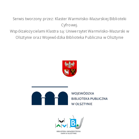
Serwis tworzony przez: Klaster Warmińsko-Mazurskiej Biblioteki
Cyfrowej.
Współzałożycielami Klastra są: Uniwersytet Warmińsko-Mazurski w
Olsztynie oraz Wojewódzka Biblioteka Publiczna w Olsztynie