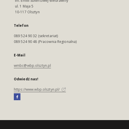
im. Emilii Sukertowej-Biedrawiny
ul. 1 Maja 5
10-117 Olsztyn
Telefon
089 524 90 32 (sekretariat)
089 524 90 48 (Pracownia Regionalna)
E-Mail
wmbc@wbp.olsztyn.pl
Odwiedź nas!
https://www.wbp.olsztyn.pl/