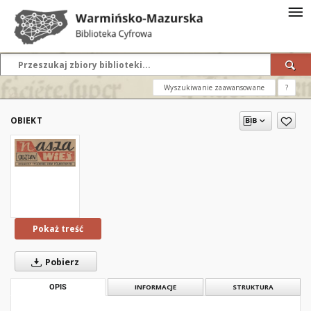
Wyszukiwanie zaawansowane
?
OBIEKT
Pokaż treść
Pobierz
OPIS
INFORMACJE
STRUKTURA