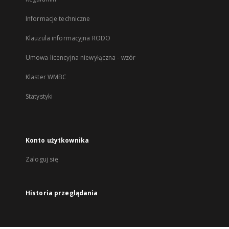
Informacje techniczne
Klauzula informacyjna RODO
Umowa licencyjna niewyłączna - wzór
Klaster WMBC
Statystyki
Konto użytkownika
Zaloguj się
Historia przeglądania