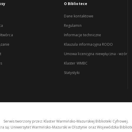
ksy
O Bibliotece
Dane kontaktowe
ca
Regulamin
łtwórca
Informacje techniczne
zanie
Klauzula informacyjna RODO
t
Umowa licencyjna niewyłączna - wzór
es
Klaster WMBC
Statystyki
Serwis tworzony przez: Klaster Warmińsko-Mazurskiej Biblioteki Cyfrowej.
tra są: Uniwersytet Warmińsko-Mazurski w Olsztynie oraz Wojewódzka Bibliote