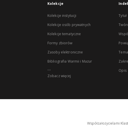
Kolekcje
Inde
Kolekcje instytucji
Tytuł
Kolekcje osób prywatnych
Twór
Kolekcje tematyczne
Wspó
Formy zbiorów
Powią
Zasoby elektroniczne
Tema
Bibliografia Warmii i Mazur
Zakr
...
Opis
Zobacz więcej
Współzałożycielami Klas