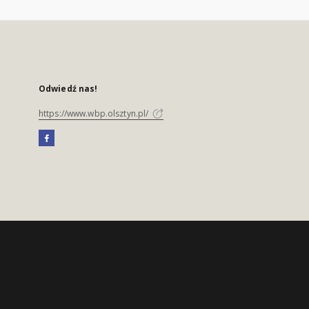
Odwiedź nas!
https://www.wbp.olsztyn.pl/