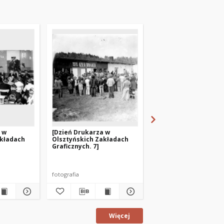
 w
[Dzień Drukarza w
[Dzień Drukarza w
akładach
Olsztyńskich Zakładach
Olsztyńskich Zakład
Graficznych. 7]
Graficznych. 6]
fotografia
fotografia
Więcej