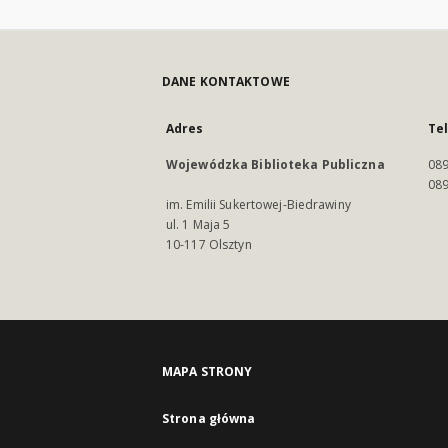
DANE KONTAKTOWE
Adres
Te
Wojewódzka Biblioteka Publiczna
089
089
im. Emilii Sukertowej-Biedrawiny
ul. 1 Maja 5
10-117 Olsztyn
MAPA STRONY
Strona główna