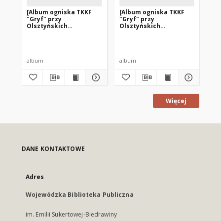
[Album ogniska TKKF
[Album ogniska TKKF
[O
"Gryf" przy
"Gryf" przy
pi
Olsztyńskich
Olsztyńskich
is
Zakładach Graficznych.
Zakładach Graficznych.
pr
3]
2]
Za
album
album
fot
Więcej
DANE KONTAKTOWE
Adres
Wojewódzka Biblioteka Publiczna
im. Emilii Sukertowej-Biedrawiny