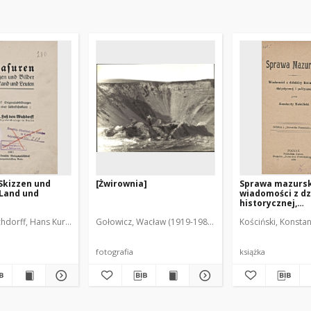
Skizzen und
[Żwirownia]
Sprawa mazursk
 Land und
wiadomości z dz
historycznej,
statystycznej i 
hdorff, Hans Kurt (1877-1932)
Gołowicz, Wacław (1919-1983). Fot.
Kościński, Konsta
fotografia
książka