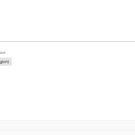
owe:
gion)