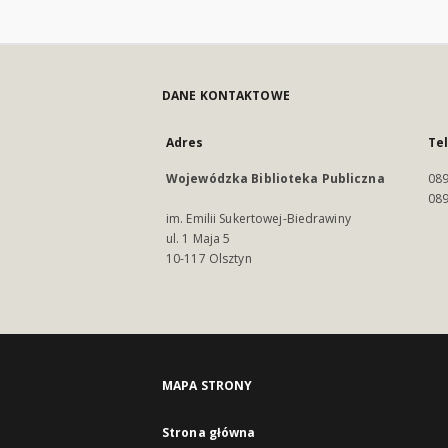
DANE KONTAKTOWE
Adres
Te
Wojewódzka Biblioteka Publiczna
089
089
im. Emilii Sukertowej-Biedrawiny
ul. 1 Maja 5
10-117 Olsztyn
MAPA STRONY
Strona główna