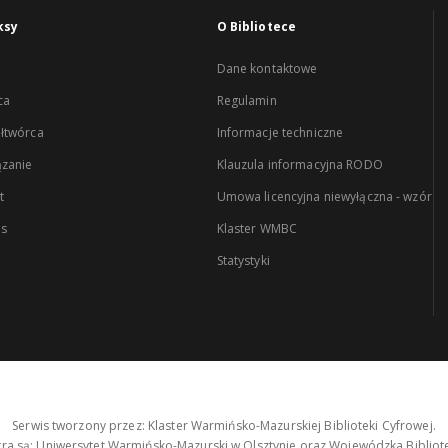
ksy
O Bibliotece
Dane kontaktowe
ca
Regulamin
łtwórca
Informacje techniczne
zanie
Klauzula informacyjna RODO
t
Umowa licencyjna niewyłączna - wzór
es
Klaster WMBC
Statystyki
Serwis tworzony przez: Klaster Warmińsko-Mazurskiej Biblioteki Cyfrowej.
tra są: Uniwersytet Warmińsko-Mazurski w Olsztynie oraz Wojewódzka Bibliote