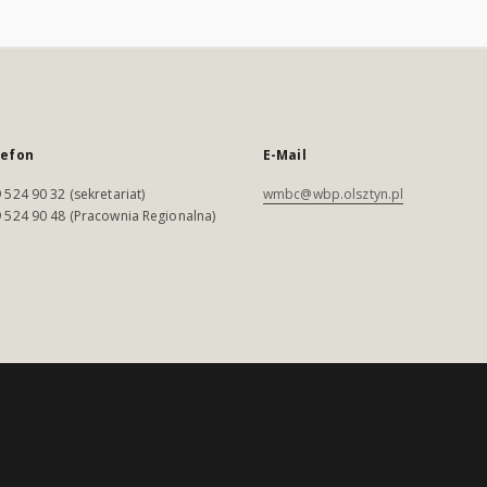
lefon
E-Mail
 524 90 32 (sekretariat)
wmbc@wbp.olsztyn.pl
 524 90 48 (Pracownia Regionalna)