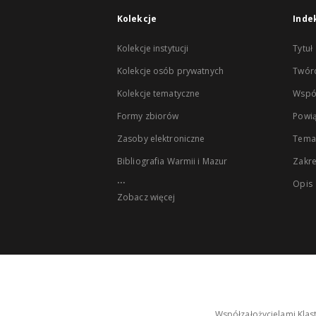
Kolekcje
Inde
Kolekcje instytucji
Tytuł
Kolekcje osób prywatnych
Twór
Kolekcje tematyczne
Wspó
Formy zbiorów
Powią
Zasoby elektroniczne
Tema
Bibliografia Warmii i Mazur
Zakr
...
Opis
Zobacz więcej
Współzałożycielami Klas