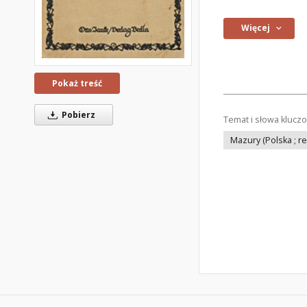
Więcej
Pokaż treść
Pobierz
Temat i słowa klucz
Mazury (Polska ; re