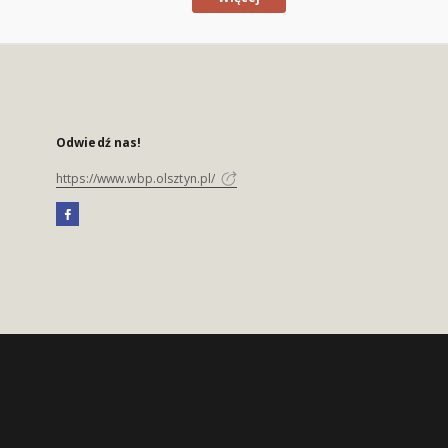
Odwiedź nas!
https://www.wbp.olsztyn.pl/