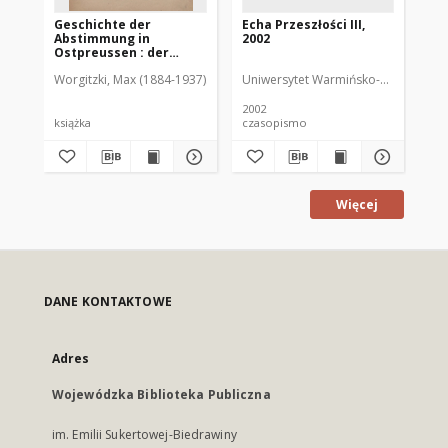
Geschichte der
Echa Przeszłości III,
Ech
Abstimmung in
2002
Ostpreussen : der
Kampf um Ermland u.
Worgitzki, Max (1884-1937)
Gayl, Wilhelm v. Posł.
Uniwersytet Warmińsko-Mazurski
Eichler, Adolf. Prze
Uni
Masuren
2002
200
książka
czasopismo
cz
Więcej
DANE KONTAKTOWE
Adres
Wojewódzka Biblioteka Publiczna
im. Emilii Sukertowej-Biedrawiny