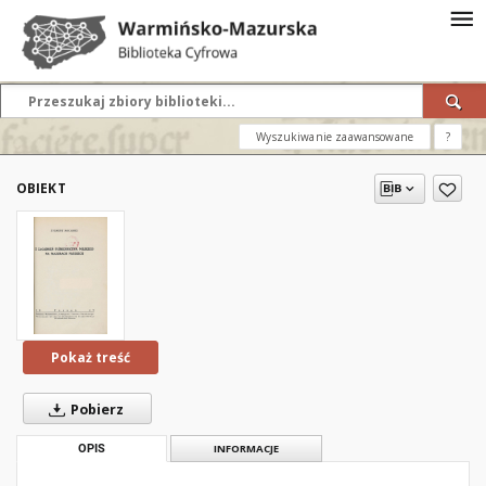
Wyszukiwanie zaawansowane
?
OBIEKT
Pokaż treść
Pobierz
OPIS
INFORMACJE