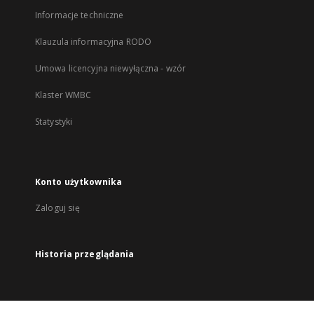
Informacje techniczne
Klauzula informacyjna RODO
Umowa licencyjna niewyłączna - wzór
Klaster WMBC
Statystyki
Konto użytkownika
Zaloguj się
Historia przeglądania