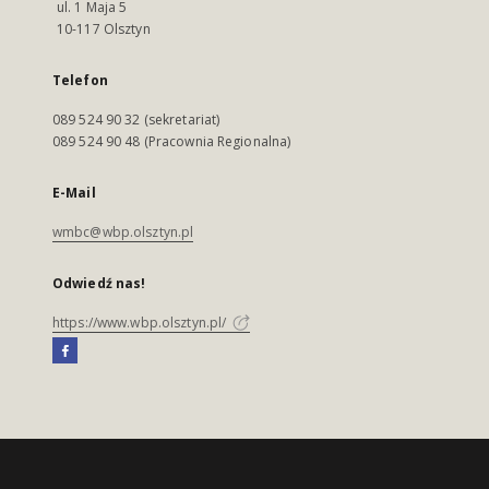
ul. 1 Maja 5
10-117 Olsztyn
Telefon
089 524 90 32 (sekretariat)
089 524 90 48 (Pracownia Regionalna)
E-Mail
wmbc@wbp.olsztyn.pl
Odwiedź nas!
https://www.wbp.olsztyn.pl/