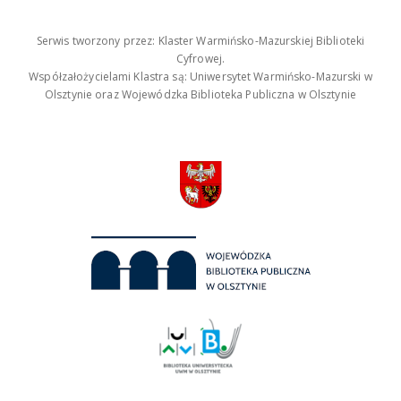
Serwis tworzony przez: Klaster Warmińsko-Mazurskiej Biblioteki
Cyfrowej.
Współzałożycielami Klastra są: Uniwersytet Warmińsko-Mazurski w
Olsztynie oraz Wojewódzka Biblioteka Publiczna w Olsztynie