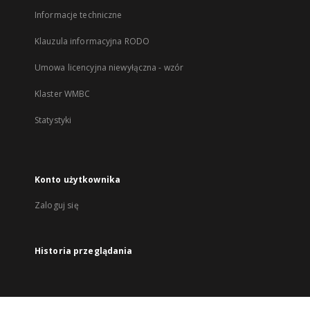
Informacje techniczne
Klauzula informacyjna RODO
Umowa licencyjna niewyłączna - wzór
Klaster WMBC
Statystyki
Konto użytkownika
Zaloguj się
Historia przeglądania