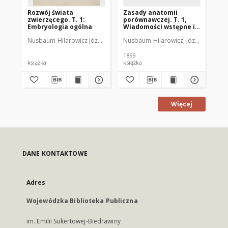
Rozwój świata
Zasady anatomii
zwierzęcego. T. 1:
porównawczej. T. 1,
Embryologia ogólna
Wiadomości wstępne i
Anatomia
Nusbaum-Hilarowicz Józef (1859-1917)
Nusbaum-Hilarowicz, Józef (1859-19
porównawcza zwierząt
bezkręgowych
1899
książka
książka
Więcej
DANE KONTAKTOWE
Adres
Wojewódzka Biblioteka Publiczna
im. Emilii Sukertowej-Biedrawiny