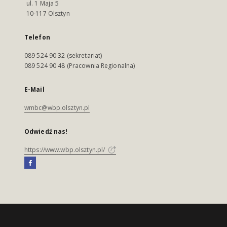
ul. 1 Maja 5
10-117 Olsztyn
Telefon
089 524 90 32 (sekretariat)
089 524 90 48 (Pracownia Regionalna)
E-Mail
wmbc@wbp.olsztyn.pl
Odwiedź nas!
https://www.wbp.olsztyn.pl/