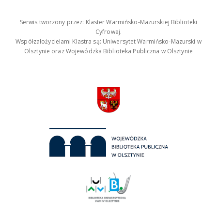
Serwis tworzony przez: Klaster Warmińsko-Mazurskiej Biblioteki
Cyfrowej.
Współzałożycielami Klastra są: Uniwersytet Warmińsko-Mazurski w
Olsztynie oraz Wojewódzka Biblioteka Publiczna w Olsztynie