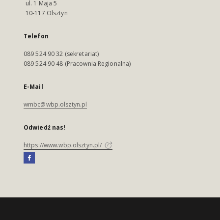
ul. 1 Maja 5
10-117 Olsztyn
Telefon
089 524 90 32 (sekretariat)
089 524 90 48 (Pracownia Regionalna)
E-Mail
wmbc@wbp.olsztyn.pl
Odwiedź nas!
https://www.wbp.olsztyn.pl/