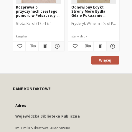
Rozprawa o
Odnowiony Edykt
Da
przyczynach częstego
Strony Moru Bydła
ge
pomoru w Polszcze, y o
Gdzie Pokazanie
Ha
sposobach hodowania
Według niezmierney
Glotz, Karol (17..-18..)
Fryderyk Wilhelm I (król Prus ; 1688-
Ste
bydła, dla uniknienia
Zarazy Ktora w
zarazy na potem
Francyey, Elzaciey y
Niderlandzie miedzy
Końmy y rogatym
książka
stary druk
ksi
Bydłem grassuje Także
y Srzodek do oddalenia
tey Zarazy się
znayduje. Datowany w
Berlinie Dnia 26. Marca
Więcej
1732
DANE KONTAKTOWE
Adres
Wojewódzka Biblioteka Publiczna
im. Emilii Sukertowej-Biedrawiny