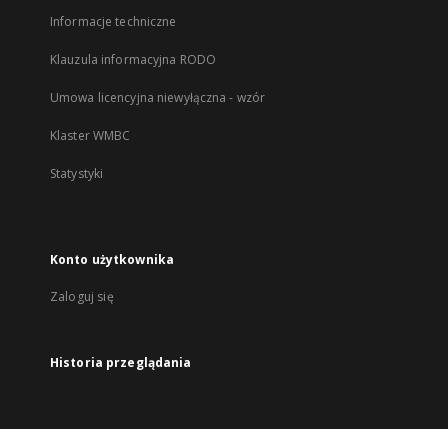
Informacje techniczne
Klauzula informacyjna RODO
Umowa licencyjna niewyłączna - wzór
Klaster WMBC
Statystyki
Konto użytkownika
Zaloguj się
Historia przeglądania