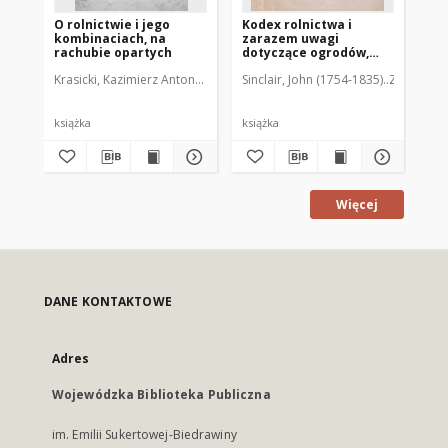
O rolnictwie i jego
Kodex rolnictwa i
Sp
kombinaciach, na
zarazem uwagi
Kr
rachubie opartych
dotyczące ogrodów,
sadów, lasów i
Krasicki, Kazimierz Antoni Bazyli Teofil (1807-1882)
Sinclair, John (1754-1835)
Zamoyski, 
Jez
plantacyj z dodatkami
wyjętemi z tłumaczenia
Dombasl'a. T.2
190
książka
książka
ksi
Więcej
DANE KONTAKTOWE
Adres
Wojewódzka Biblioteka Publiczna
im. Emilii Sukertowej-Biedrawiny