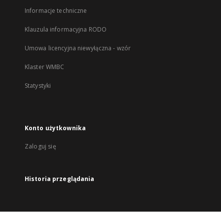
Informacje techniczne
Klauzula informacyjna RODO
Umowa licencyjna niewyłączna - wzór
Klaster WMBC
Statystyki
Konto użytkownika
Zaloguj się
Historia przeglądania