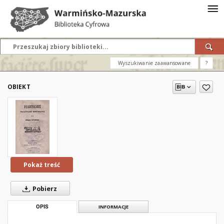
Wyszukiwanie zaawansowane
?
OBIEKT
Pokaż treść
Pobierz
OPIS
INFORMACJE