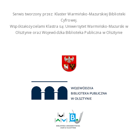
Serwis tworzony przez: Klaster Warmińsko-Mazurskiej Biblioteki
Cyfrowej.
Współzałożycielami Klastra są: Uniwersytet Warmińsko-Mazurski w
Olsztynie oraz Wojewódzka Biblioteka Publiczna w Olsztynie