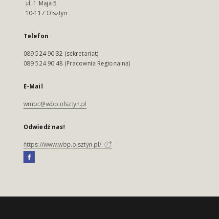
ul. 1 Maja 5
10-117 Olsztyn
Telefon
089 524 90 32 (sekretariat)
089 524 90 48 (Pracownia Regionalna)
E-Mail
wmbc@wbp.olsztyn.pl
Odwiedź nas!
https://www.wbp.olsztyn.pl/