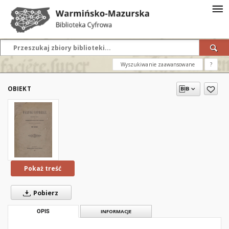
Wyszukiwanie zaawansowane
?
OBIEKT
Pokaż treść
Pobierz
OPIS
INFORMACJE