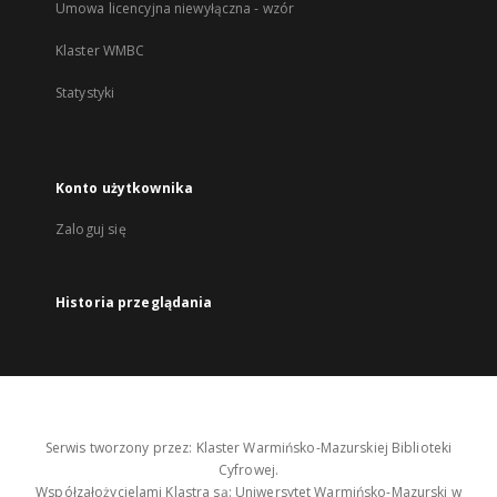
Umowa licencyjna niewyłączna - wzór
Klaster WMBC
Statystyki
Konto użytkownika
Zaloguj się
Historia przeglądania
Serwis tworzony przez: Klaster Warmińsko-Mazurskiej Biblioteki
Cyfrowej.
Współzałożycielami Klastra są: Uniwersytet Warmińsko-Mazurski w