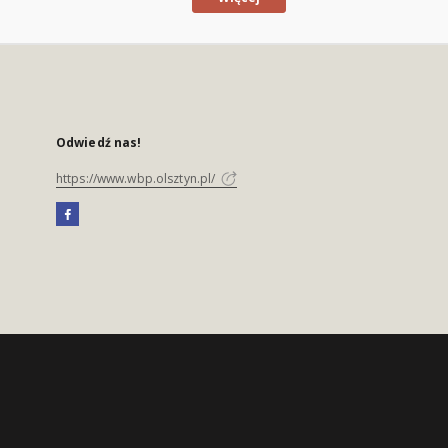
Odwiedź nas!
https://www.wbp.olsztyn.pl/