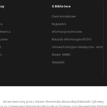
ksy
O Bibliotece
Dane kontaktowe
ca
Regulamin
łtwórca
Informacje techniczne
zanie
Klauzula informacyjna RODO
t
Umowa licencyjna niewyłączna - wzór
es
Klaster WMBC
Statystyki
Serwis tworzony przez: Klaster Warmińsko-Mazurskiej Biblioteki Cyfrowej.
tra są: Uniwersytet Warmińsko-Mazurski w Olsztynie oraz Wojewódzka Bibliote