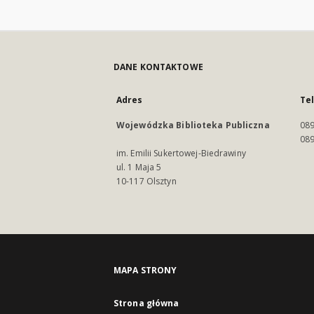
DANE KONTAKTOWE
Adres
Te
Wojewódzka Biblioteka Publiczna
089
089
im. Emilii Sukertowej-Biedrawiny
ul. 1 Maja 5
10-117 Olsztyn
MAPA STRONY
Strona główna