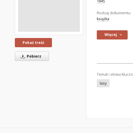
1845
Rodzaj dokumentu:
książka
Więcej
Pokaż treść
Pobierz
Temat i słowa klucz
lasy