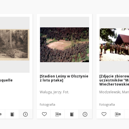
[Stadion Leśny w Olsztynie
[Zdjęcie zbioro
squelle
z lotu ptaka]
uczestników "M
Wiechertowskie
Piersławku 2007.
Waluga, Jerzy. Fot.
Modzelewski, Mari
fotografia
fotografia