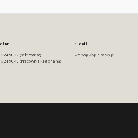
lefon
E-Mail
 524 90 32 (sekretariat)
wmbc@wbp.olsztyn.pl
 524 90 48 (Pracownia Regionalna)