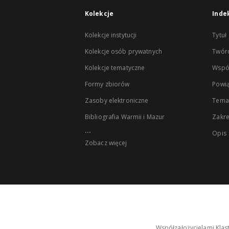
Kolekcje
Inde
Kolekcje instytucji
Tytuł
Kolekcje osób prywatnych
Twór
Kolekcje tematyczne
Wspó
Formy zbiorów
Powią
Zasoby elektroniczne
Tema
Bibliografia Warmii i Mazur
Zakr
...
Opis
Zobacz więcej
Współzałożycielami Klas