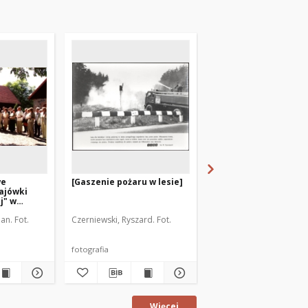
we
[Gaszenie pożaru w lesie]
Maria Sternik na moś
ajówki
na olsztyńskim Jezio
j" w
Długim w
 2]
okolicachJakubowa.
an. Fot.
Czerniewski, Ryszard. Fot.
Autor fotografii nieznan
fotografia
fotografia
Więcej