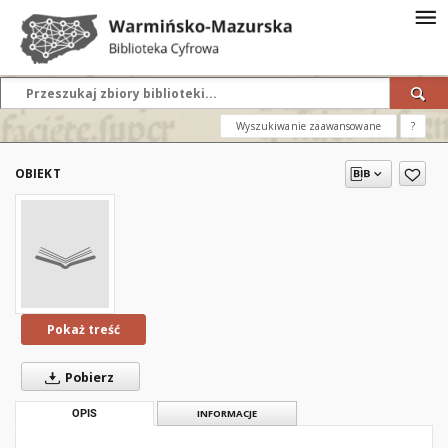
Wyszukiwanie zaawansowane
?
OBIEKT
Pokaż treść
Pobierz
OPIS
INFORMACJE