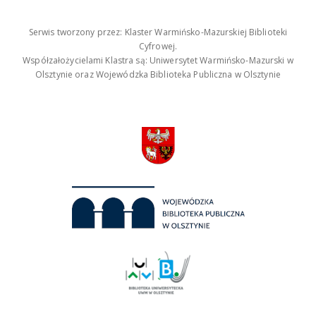
Serwis tworzony przez: Klaster Warmińsko-Mazurskiej Biblioteki
Cyfrowej.
Współzałożycielami Klastra są: Uniwersytet Warmińsko-Mazurski w
Olsztynie oraz Wojewódzka Biblioteka Publiczna w Olsztynie