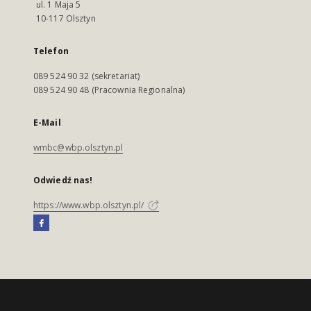
ul. 1 Maja 5
10-117 Olsztyn
Telefon
089 524 90 32 (sekretariat)
089 524 90 48 (Pracownia Regionalna)
E-Mail
wmbc@wbp.olsztyn.pl
Odwiedź nas!
https://www.wbp.olsztyn.pl/