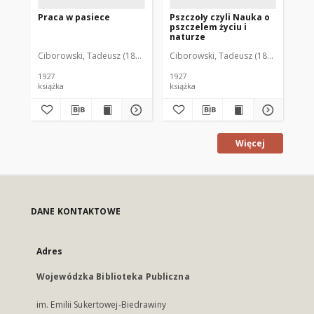
Praca w pasiece
Pszczoły czyli Nauka o
Pr
pszczelem życiu i
ps
naturze
go
wa
Ciborowski, Tadeusz (1885-1940)
Ciborowski, Tadeusz (1885-1940)
Brz
Wi
kó
na
1927
1927
książka
książka
ksi
Więcej
DANE KONTAKTOWE
Adres
Wojewódzka Biblioteka Publiczna
im. Emilii Sukertowej-Biedrawiny