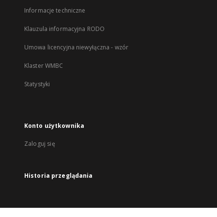
Informacje techniczne
Klauzula informacyjna RODO
Umowa licencyjna niewyłączna - wzór
Klaster WMBC
Statystyki
Konto użytkownika
Zaloguj się
Historia przeglądania