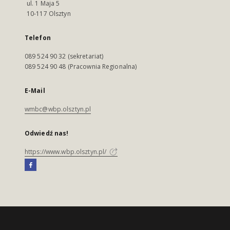
ul. 1 Maja 5
10-117 Olsztyn
Telefon
089 524 90 32 (sekretariat)
089 524 90 48 (Pracownia Regionalna)
E-Mail
wmbc@wbp.olsztyn.pl
Odwiedź nas!
https://www.wbp.olsztyn.pl/