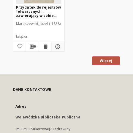
Przydatek do rejestrów
folwarcznych :
zawierający w sobie
niektóre doświadczone
Marciszewski, Józef (-1838)
praktyki, w wielu
okolicznościach i
przypadkach mogące
bydź pod ręką bardzo
książka
użyteczne, mianowicie
gospodarzom i
gospodyniom wieyskim
/ zebrane przez Autora
Rejestrów
Więcej
DANE KONTAKTOWE
Adres
Wojewódzka Biblioteka Publiczna
im. Emilii Sukertowej-Biedrawiny