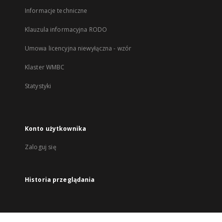
Informacje techniczne
Klauzula informacyjna RODO
Umowa licencyjna niewyłączna - wzór
Klaster WMBC
Statystyki
Konto użytkownika
Zaloguj się
Historia przeglądania