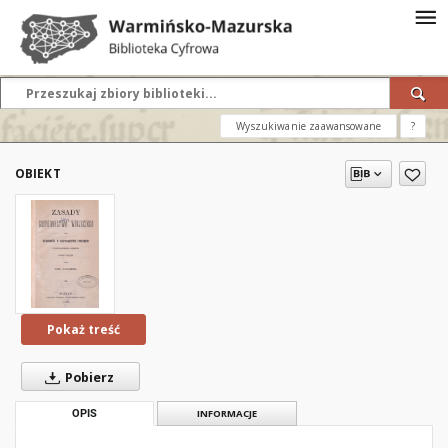
Wyszukiwanie zaawansowane
?
OBIEKT
Pokaż treść
Pobierz
OPIS
INFORMACJE