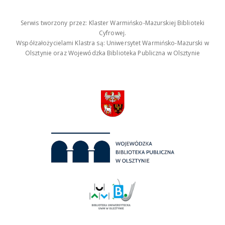
Serwis tworzony przez: Klaster Warmińsko-Mazurskiej Biblioteki
Cyfrowej.
Współzałożycielami Klastra są: Uniwersytet Warmińsko-Mazurski w
Olsztynie oraz Wojewódzka Biblioteka Publiczna w Olsztynie