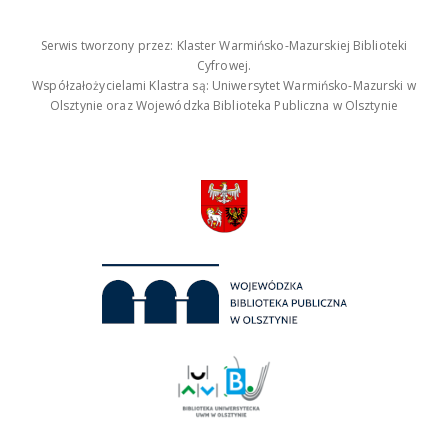
Serwis tworzony przez: Klaster Warmińsko-Mazurskiej Biblioteki
Cyfrowej.
Współzałożycielami Klastra są: Uniwersytet Warmińsko-Mazurski w
Olsztynie oraz Wojewódzka Biblioteka Publiczna w Olsztynie