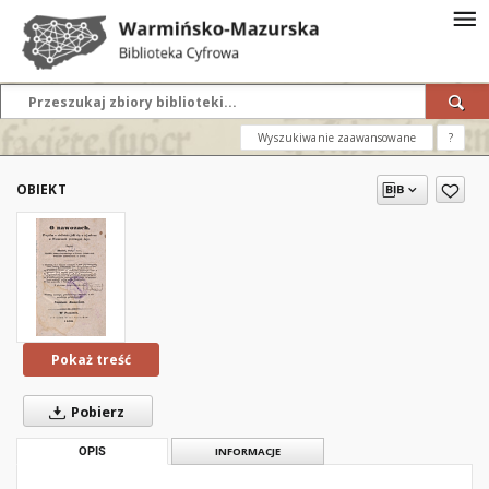
Wyszukiwanie zaawansowane
?
OBIEKT
Pokaż treść
Pobierz
OPIS
INFORMACJE