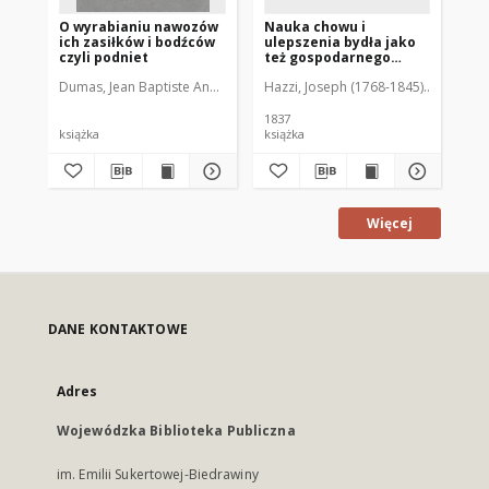
O wyrabianiu nawozów
Nauka chowu i
ich zasiłków i bodźców
ulepszenia bydła jako
czyli podniet
też gospodarnego
użytkowania z niego; z
Dumas, Jean Baptiste André (1800-1884)
Hazzi, Joseph (1768-1845)
Bełza, Józef \d (1805-1888).
Leśniewsk
przepisami
korzystnego zachodu
około nabiału,
1837
wyrabiania masła,
książka
książka
różnych gatunków sera,
tuczenia bydła i cieląt,
urządzenia nawozu;
oraz sposoby
poznawania i leczenia
Więcej
chorób, przez każdego
wiejskiego gospodarza
wykonać się mogące
DANE KONTAKTOWE
Adres
Wojewódzka Biblioteka Publiczna
im. Emilii Sukertowej-Biedrawiny