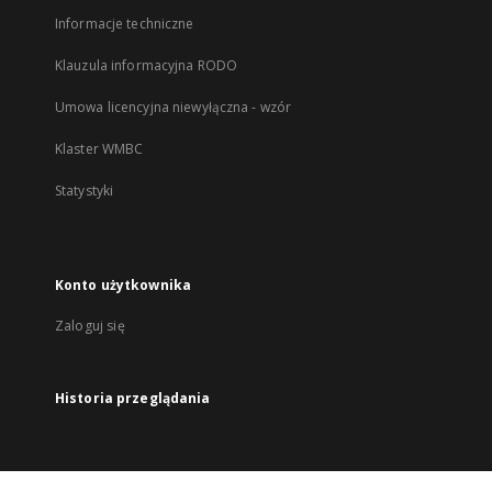
Informacje techniczne
Klauzula informacyjna RODO
Umowa licencyjna niewyłączna - wzór
Klaster WMBC
Statystyki
Konto użytkownika
Zaloguj się
Historia przeglądania