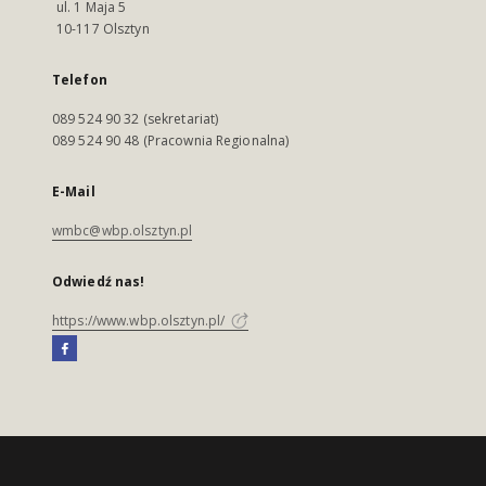
ul. 1 Maja 5
10-117 Olsztyn
Telefon
089 524 90 32 (sekretariat)
089 524 90 48 (Pracownia Regionalna)
E-Mail
wmbc@wbp.olsztyn.pl
Odwiedź nas!
https://www.wbp.olsztyn.pl/