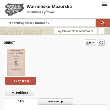
Wyszukiwanie zaawansowane
?
OBIEKT
Pokaż treść
Pobierz
OPIS
INFORMACJE