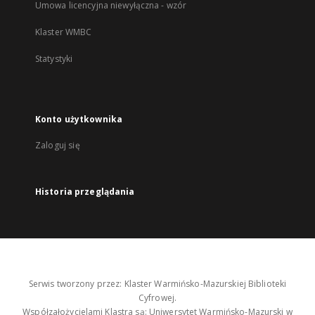
Umowa licencyjna niewyłączna - wzór
Klaster WMBC
Statystyki
Konto użytkownika
Zaloguj się
Historia przeglądania
Serwis tworzony przez: Klaster Warmińsko-Mazurskiej Biblioteki
Cyfrowej.
Współzałożycielami Klastra są: Uniwersytet Warmińsko-Mazurski w